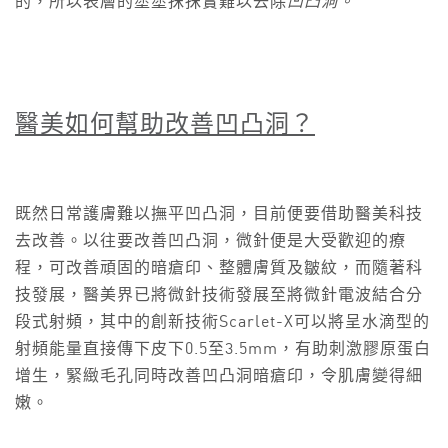
的，所以表層的塗塗抹抹實難以去除
凹凸洞。
醫美如何幫助改善凹凸洞？
既然日常護膚難以撫平凹凸洞，目前便要借助醫美科技
去改善。以往要改善凹凸洞，微針便是大受歡迎的療
程，可改善頑固的暗瘡印、整體膚質及皺紋，而隨著科
技發展，醫美界已將微針技術發展至將微針電波結合分
段式射頻，其中的創新技術Scarlet-X可以將呈水滴型的
射頻能量直接傳下皮下0.5至3.5mm，有助刺激膠原蛋白
增生，緊緻毛孔同時改善凹凸洞暗瘡印，令肌膚變得細
嫩。