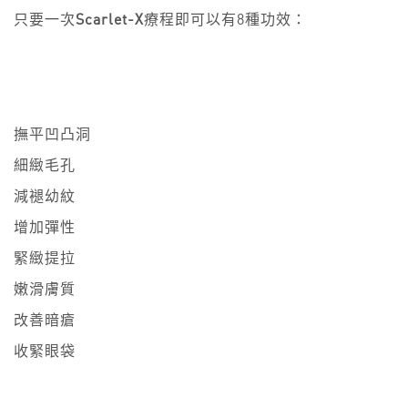
只要一次
Scarlet-X
療程即可以有8種功效：
撫平凹凸洞
細緻毛孔
減褪幼紋
增加彈性
緊緻提拉
嫩滑膚質
改善暗瘡
收緊眼袋