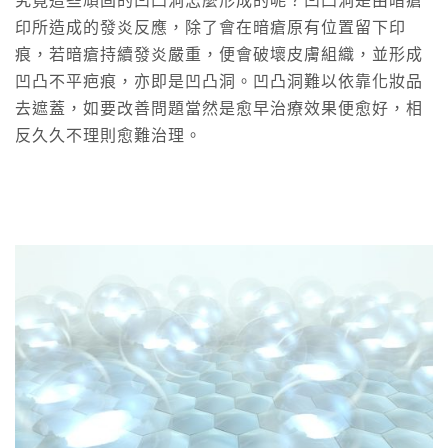
究竟這些頑固的凹凸洞怎麼形成的呢？凹凸洞是由暗瘡
印所造成的發炎反應，除了會在暗瘡原有位置留下印
痕，若暗瘡持續發炎嚴重，便會破壞皮膚組織，並形成
凹凸不平疤痕，亦即是凹凸洞。凹凸洞難以依靠化妝品
去遮蓋，如要改善問題當然是愈早治療效果便愈好，相
反久久不理則愈難治理。