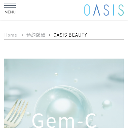
MENU
Home
預約體驗
OASIS BEAUTY