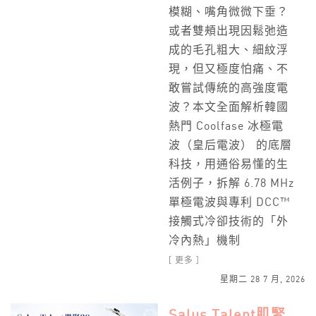
模糊、嘴角微微下垂？
或者雙頰出現因鬆弛造
成的毛孔粗大、細紋浮
現，但又極度怕痛、不
敢嘗試傳統的高強度電
波？本文全面解析韓國
熱門 Coolfase 冰極電
波（皇后電波） 的底層
科技，用通俗易懂的生
活例子，拆解 6.78 MHz
單極電波與專利 DCC™
接觸式冷卻技術的「外
冷內熱」機制
[ 更多 ]
星期二 28 7 月, 2026
Salus Talent肌緊