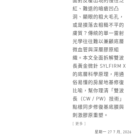
面對反覆出現的慢性泛
紅、難退的暗瘡凹凸
洞、顯眼的粗大毛孔，
或是摸落去粗糙不平的
膚質？傳統的單一雷射
光學往往難以兼顧底層
微血管與深層膠原組
織。本文全面拆解雙波
長黃金微針 SYLFIRM X
的底層科學原理，用通
俗易懂的房屋地基修復
比喻，幫你理清「雙波
長（CW / PW）技術」
點樣同步修復基底膜與
刺激膠原重塑。
[ 更多 ]
星期一 27 7 月, 2026