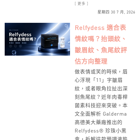
[ 更多 ]
星期四 30 7 月, 2026
Relfydess 適合表
情紋嗎？抬頭紋、
皺眉紋、魚尾紋評
估方向整理
做表情或笑的時候，眉
心浮現「11」字皺眉
紋，或者眼角拉扯出深
刻魚尾紋？近年肉毒桿
菌素科技迎來突破。本
文全面解析 Galderma
高德美大藥廠推出的
Relfydess® 珍珠小黑
盒，拆解這款預調液態