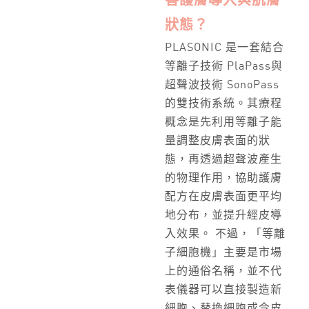
善護膚導入與肌膚
狀態？
PLASONIC 是一套結合
等離子技術 PlaPass與
超聲波技術 SonoPass
的雙技術系統。其療程
概念是先利用等離子能
量調整皮膚表面的狀
態，再透過超聲波產生
的物理作用，協助護膚
配方在皮膚表面更平均
地分布，並提升經皮導
入效果。 不過，「等離
子細胞機」主要是市場
上的通俗名稱，並不代
表儀器可以直接製造新
細胞、替換細胞或令皮