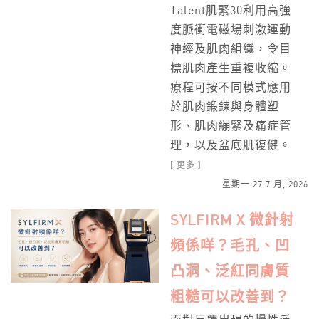
Talent肌緊30利用高強
度脈衝電磁場刺激運動
神經及肌肉組織，令目
標肌肉產生重複收縮。
療程可按不同模式應用
於肌肉鍛鍊與身體塑
形、肌肉繃緊及痛症管
理，以及盆底肌復健。
[ 更多 ]
星期一 27 7 月, 2026
SYLFIRM X 微針射
頻係咩？毛孔、凹
凸洞、泛紅同膚質
粗糙可以改善到？