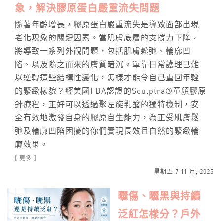
象，解決膠原蛋白嚴重流失問題
隨著年齡增長，膠原蛋白嚴重流失是導致面部出現
老化現象的關鍵因素。當肌膚底層的支撐力下降，
將導致一系列外觀問題，包括肌膚鬆弛、輪廓凹
陷、以及隨之而來的膚質暗沉。單靠日常護理已難
以逆轉這些結構性變化，怎樣才能令自己重回年輕
的緊緻樣貌？經美國FDA認證的Sculptra®童顏膠原
針療程，正好可以透過聚左旋乳酸的獨特機制，安
全有效地激發自身的膠原自生能力，為正受肌膚鬆
弛及輪廓凹陷困擾的你們實現長效且自然的緊緻輪
廓效果。
[ 更多 ]
星期五 7 11 月, 2025
曬傷、曬黑與持續
泛紅怎樣分？戶外