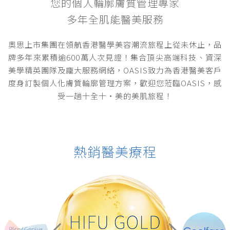
您的個人輪廓膚質管理專家
多年全肌能醫美服務
奧思上市集團在領航香港醫學美容潮流旅程上從未休止，品
牌多年來累積逾600萬人次見證！集合頂尖高端科技、資深
美學精英團隊及龐大服務網絡，OASIS致力為香港醫美客戶
度身訂製個人化膚質輪廓管理方案，歡迎您蒞臨OASIS，感
受一趟十全十・美的美肌旅程！
熱銷醫美療程