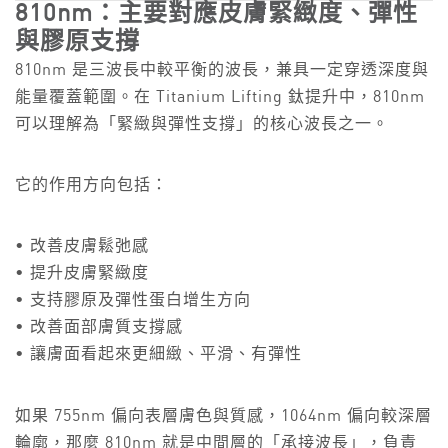
810nm：主要對應皮膚緊緻度、彈性
與膠原支撐
810nm 是三波長中較平衡的波長，兼具一定穿透深度與
能量覆蓋範圍。在 Titanium Lifting 鈦提升中，810nm
可以理解為「緊緻與彈性支撐」的核心波長之一。
它的作用方向包括：
• 改善皮膚鬆弛感
• 提升皮膚緊緻度
• 支持膠原及彈性蛋白增生方向
• 改善面部膚質支撐感
• 讓膚面看起來更細緻、平滑、有彈性
如果 755nm 偏向表層膚色與質感，1064nm 偏向較深層
輪廓，那麼 810nm 就是中間層的「承接波長」，負責