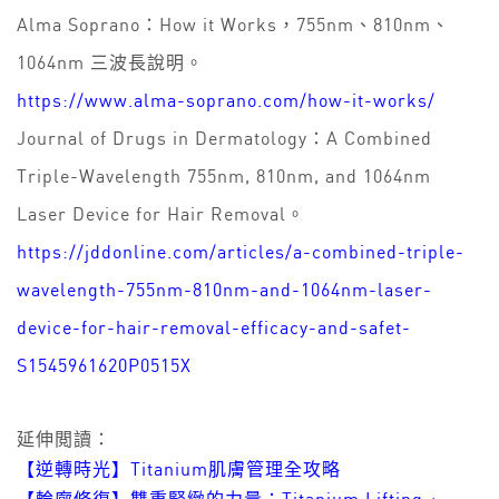
Alma Soprano：How it Works，755nm、810nm、
1064nm 三波長說明。
https://www.alma-soprano.com/how-it-works/
Journal of Drugs in Dermatology：A Combined
Triple-Wavelength 755nm, 810nm, and 1064nm
Laser Device for Hair Removal。
https://jddonline.com/articles/a-combined-triple-
wavelength-755nm-810nm-and-1064nm-laser-
device-for-hair-removal-efficacy-and-safet-
S1545961620P0515X
延伸閲讀：
【逆轉時光】Titanium肌膚管理全攻略