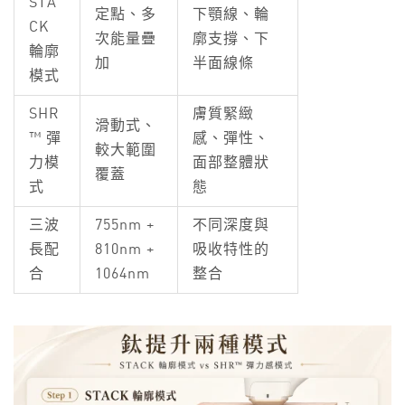
STA
定點、多
下顎線、輪
CK
次能量疊
廓支撐、下
輪廓
加
半面線條
模式
SHR
膚質緊緻
滑動式、
™ 彈
感、彈性、
較大範圍
力模
面部整體狀
覆蓋
式
態
三波
755nm +
不同深度與
長配
810nm +
吸收特性的
合
1064nm
整合