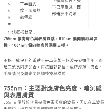
下顎線模糊、雙
6
下半面支
下巴厚重感、面
4
撐、深層熱
部輪廓不清晰
n
能傳遞
m
一句話概括就是：
755nm 偏向膚色與表層質感，810nm 偏向緊緻與彈
性，1064nm 偏向輪廓與深層支撐。
不過，鈦提升的重點不是單靠某一個波長發揮作用，而
是三波長同步配合，再按面部部位、皮膚厚薄、膚色、
毛髮情況及輪廓問題調整療程模式。
755nm：主要對應膚色亮度、暗沉感
與表層膚質
755nm 屬於較容易被黑色素吸收的波長，因此在三波長