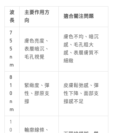
波
主要作用方
適合關注問題
長
向
7
膚色不均、暗沉
5
膚色亮度、
感、毛孔粗大
5
表層暗沉、
感、表層膚質不
n
毛孔視覺
細緻
m
8
1
緊緻度、彈
皮膚鬆弛感、彈
0
性、膠原支
性下降、面部支
n
撐
撐感不足
m
1
0
輪廓線條、