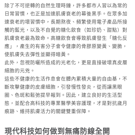
除了不可逆轉的自然生理時鐘，許多都市人習以為常的
日常習慣，也正是加速肌膚衰老的幕後黑手。在眾多加
速衰老的壞習慣中，長期熬夜、頻繁使用電子產品所接
觸的藍光，以及不自覺的糖化飲食（如珍奶、甜點）對
肌膚衰老最為致命。高糖飲食會導致肌膚發生「糖化反
應」，產生的有害分子會令健康的骨膠原變黃、變脆，
使肌膚失去彈性並顯得暗黃。
此外，忽視防曬所造成的光老化，更是直接破壞真皮層
細胞的元兇。
這些不健康的生活作息會在體內累積大量的自由基，不
斷攻擊健康的皮膚細胞，引發慢性發炎，從而讓黑眼
圈、色斑和鬆弛提早報到。因此，建立良好的生活型
態，並配合高科技的專業醫學美容護理，才是對抗歲月
痕跡、維持肌膚活力的關鍵雙重保障。
現代科技如何做到無痛防線全開