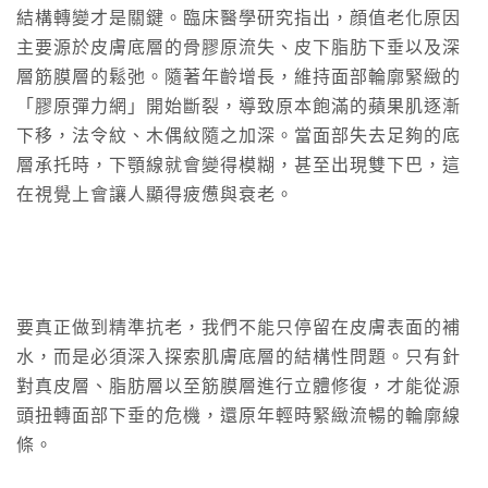
結構轉變才是關鍵。臨床醫學研究指出，顔值老化原因
主要源於皮膚底層的骨膠原流失、皮下脂肪下垂以及深
層筋膜層的鬆弛。隨著年齡增長，維持面部輪廓緊緻的
「膠原彈力網」開始斷裂，導致原本飽滿的蘋果肌逐漸
下移，法令紋、木偶紋隨之加深。當面部失去足夠的底
層承托時，下顎線就會變得模糊，甚至出現雙下巴，這
在視覺上會讓人顯得疲憊與衰老。
要真正做到精準抗老，我們不能只停留在皮膚表面的補
水，而是必須深入探索肌膚底層的結構性問題。只有針
對真皮層、脂肪層以至筋膜層進行立體修復，才能從源
頭扭轉面部下垂的危機，還原年輕時緊緻流暢的輪廓線
條。