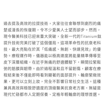
過去提及高效的拉提技術，大家往往會聯想到劇烈的痛
楚或漫長的恢復期，令不少愛美人士望而卻步。然而，
現今醫美科技已迎來重大突破，全新一代的Titanium鈦
提升技術完美打破了這個僵局。這項革命性的抗衰老科
技，最大亮點在於其「低痛感、無創、快速見效」的優
勢。療程運作時，儀器能以極高速度將能量精準傳導至
皮下深層組織，在近乎無痛的舒適體驗下，瞬間拉緊鬆
弛的筋膜與韌帶。由於過程溫和且不留創傷，顧客在療
程結束後不僅能即時看到顯著的面部提升、輪廓緊緻效
果，更可以立刻上妝，完全不影響日常社交生活。這種
兼具高效與極致舒適度的頂級醫美抗衰老方案，無疑是
現代忙碌都市人定期保養、定格年輕輪廓的理想首選。