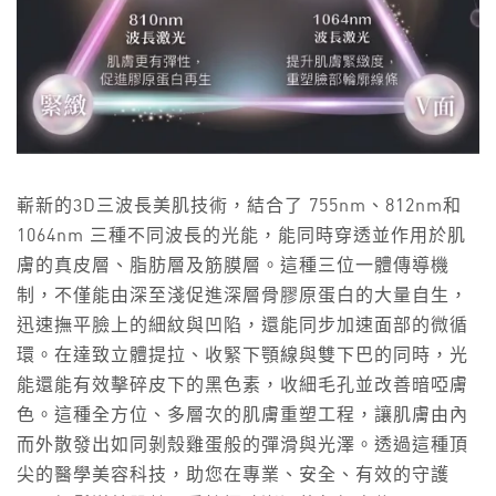
嶄新的3D三波長美肌技術，結合了 755nm、812nm和
1064nm 三種不同波長的光能，能同時穿透並作用於肌
膚的真皮層、脂肪層及筋膜層。這種三位一體傳導機
制，不僅能由深至淺促進深層骨膠原蛋白的大量自生，
迅速撫平臉上的細紋與凹陷，還能同步加速面部的微循
環。在達致立體提拉、收緊下顎線與雙下巴的同時，光
能還能有效擊碎皮下的黑色素，收細毛孔並改善暗啞膚
色。這種全方位、多層次的肌膚重塑工程，讓肌膚由內
而外散發出如同剝殼雞蛋般的彈滑與光澤。透過這種頂
尖的醫學美容科技，助您在專業、安全、有效的守護