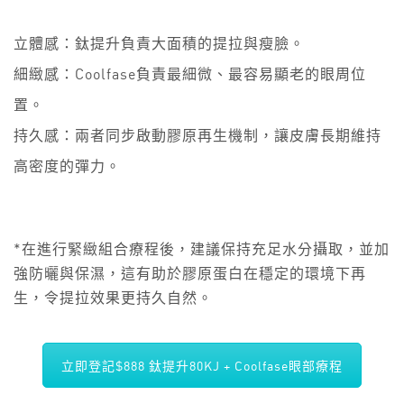
立體感：鈦提升負責大面積的提拉與瘦臉。
細緻感：Coolfase負責最細微、最容易顯老的眼周位
置。
持久感：兩者同步啟動膠原再生機制，讓皮膚長期維持
高密度的彈力。
*在進行緊緻組合療程後，建議保持充足水分攝取，並加
強防曬與保濕，這有助於膠原蛋白在穩定的環境下再
生，令提拉效果更持久自然。
立即登記$888 鈦提升80KJ + Coolfase眼部療程