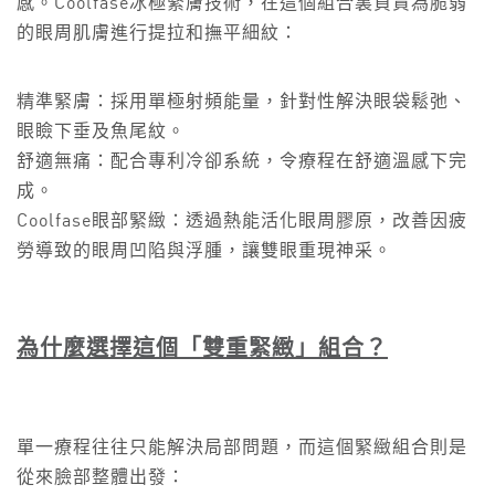
感。Coolfase冰極緊膚技術，在這個組合裏負責為脆弱
的眼周肌膚進行提拉和撫平細紋：
精準緊膚：採用單極射頻能量，針對性解決眼袋鬆弛、
眼瞼下垂及魚尾紋。
舒適無痛：配合專利冷卻系統，令療程在舒適溫感下完
成。
Coolfase眼部緊緻：透過熱能活化眼周膠原，改善因疲
勞導致的眼周凹陷與浮腫，讓雙眼重現神采。
為什麼選擇這個「雙重緊緻」組合？
單一療程往往只能解決局部問題，而這個緊緻組合則是
從來臉部整體出發：