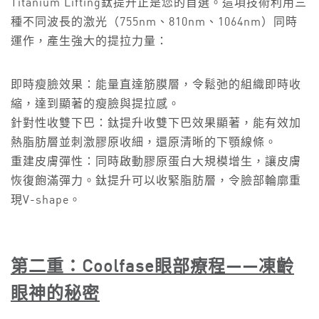
Titanium Lifting鈦提升正是您的首選。這項技術利用三
種不同波長的激光（755nm、810nm、1064nm）同時
運作，產生強大的提拉力量：
即時瘦臉效果：能量直達筋膜層，令鬆弛的組織即時收
縮，達到顯著的瘦臉與提拉感。
針對性收雙下巴：鈦提升收雙下巴效果顯著，能有效加
熱脂肪層並刺激膠原收細，還原清晰的下顎線條。
重建皮膚彈性：同時啟動膠原蛋白大規模增生，讓皮膚
恢復飽滿彈力。鈦提升可以收緊脂肪層，令臉部輪廓重
現V-shape。
第二重：
Coolfase
眼部療程
——
凍齡
眼神的秘密