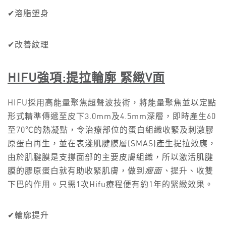
✔溶脂塑身
✔改善紋理
HIFU強項:提拉輪廓 緊緻V面
HIFU採用高能量聚焦超聲波技術，將能量聚焦並以定點
形式精準傳遞至皮下3.0mm及4.5mm深層，即時產生60
至70℃的熱凝點，令治療部位的蛋白組織收緊及刺激膠
原蛋白再生，並在表淺肌腱膜層(SMAS)產生提拉效應，
由於肌腱膜是支撐面部的主要皮膚組織，所以激活肌腱
膜的膠原蛋白就有助收緊肌膚，做到
瘦
面
、
提升、收雙
下巴的作用。只需1次Hifu療程便有約1年的緊緻效果。
✔輪廓提升