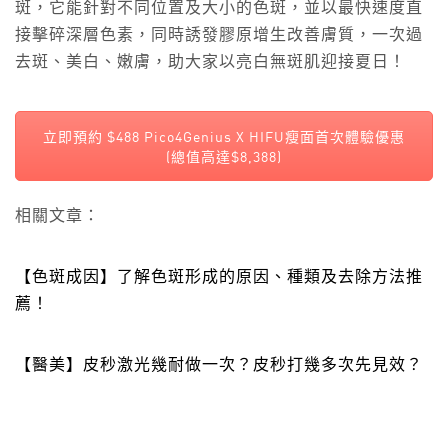
斑，它能針對不同位置及大小的色斑，並以最快速度直
接擊碎深層色素，同時誘發膠原增生改善膚質，一次過
去斑、美白、嫩膚，助大家以亮白無斑肌迎接夏日！
立即預約 $488 Pico4Genius X HIFU瘦面首次體驗優惠
(總值高達$8,388)
相關文章：
【色斑成因】了解色斑形成的原因、種類及去除方法推
薦！
【醫美】皮秒激光幾耐做一次？皮秒打幾多次先見效？