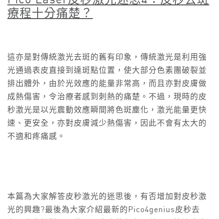
Pico Laser
皮秒激光迷思4
：皮秒去斑
療程十分痛楚？
這亦是對傳統激光去斑的舊有印象，傳統激光是利用強
光通過表皮直接到達斑點位置，使大部分色素團破裂並
排出體外，由於光效應的能量非常高，而且亦對皮膚做
成熱傷害，令治療者感到刺熱的痛楚。不過，現時的皮
秒激光是以光震動效應瞬間將色斑塵化，激光能量更快
速、更安全，亦對皮膚減少熱傷害，因此不會有太大的
不適和疼痛感。
本篇為大家解答皮秒激光的迷思後，有否增加對皮秒激
光的興趣?最後為大家介紹最新的Pico4genius皮秒去