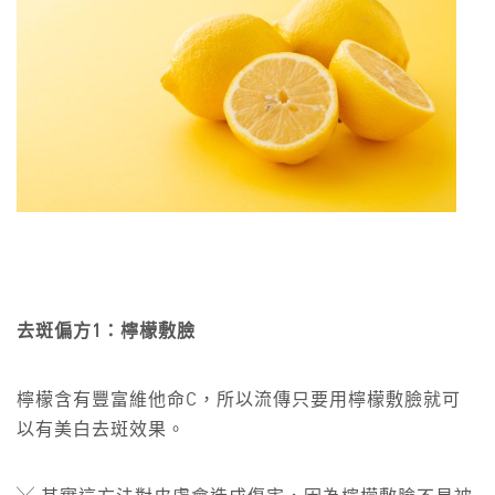
去斑偏方1：檸檬敷臉
檸檬含有豐富維他命C，所以流傳只要用檸檬敷臉就可
以有美白去斑效果。