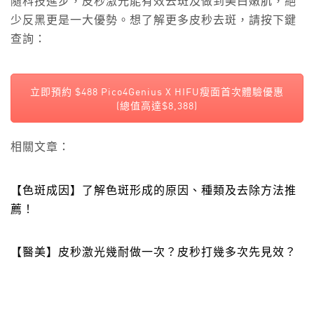
隨科技進步，皮秒激光能有效去斑及做到美白嫩肌，絕
少反黑更是一大優勢。想了解更多皮秒去斑，請按下鍵
查詢：
立即預約 $488 Pico4Genius X HIFU瘦面首次體驗優惠
(總值高達$8,388)
相關文章：
【色斑成因】了解色斑形成的原因、種類及去除方法推
薦！
【醫美】皮秒激光幾耐做一次？皮秒打幾多次先見效？