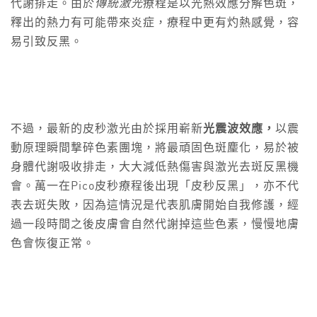
代謝排走。由於
傳統激光
療程是以光熱效應分解色斑，
釋出的熱力有可能帶來炎症，療程中更有灼熱感覺，容
易引致反黑。
不過，最新的皮秒激光由於採用嶄新
光震波效應
，
以震
動原理瞬間撃碎色素團塊，將最頑固色斑麈化，易於被
身體代謝吸收排走，大大減低熱傷害與激光去斑反黑機
會。萬一在Pico皮秒療程後出現「皮秒反黑」，亦不代
表去斑失敗，因為這情況是代表肌膚開始自我修護，經
過一段時間之後皮膚會自然代謝掉這些色素，慢慢地膚
色會恢復正常。