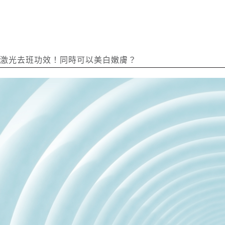
秒激光去班功效！同時可以美白嫩膚？