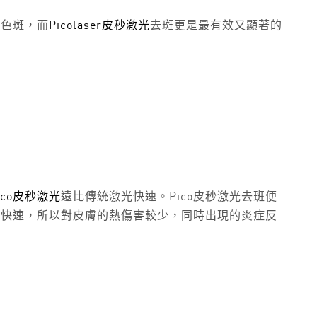
蓋色斑，而
Picolaser皮秒激光
去斑更是最有效又顯著的
ico皮秒激光
遠比傳統激光快速。Pico皮秒激光去班便
間快速，所以對皮膚的熱傷害較少，同時出現的炎症反