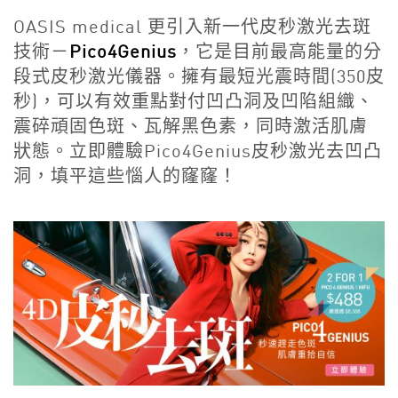
OASIS medical 更引入新一代皮秒激光去斑
技術－
Pico4Genius
，它是目前最高能量的分
段式皮秒激光儀器。擁有最短光震時間(350皮
秒)，可以有效重點對付凹凸洞及凹陷組織、
震碎頑固色斑、瓦解黑色素，同時激活肌膚
狀態。立即體驗Pico4Genius皮秒激光去凹凸
洞，填平這些惱人的窿窿！