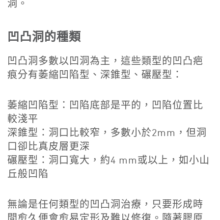
洞。
凹凸洞的種類
凹凸洞多數以凹洞為主，這些類型的凹凸疤
痕分有萎縮凹陷型、深錐型、碾壓型：
萎縮凹陷型：凹陷底部是平的，凹陷位置比
較淺平
深錐型：洞口比較窄，多數小於2mm，但洞
口卻比真皮層更深
碾壓型：洞口寬大，約4 mm或以上，如小山
丘般凹陷
無論是任何類型的凹凸洞治療，只要形成時
間愈久便會愈易定形及難以修復。隨著膠原