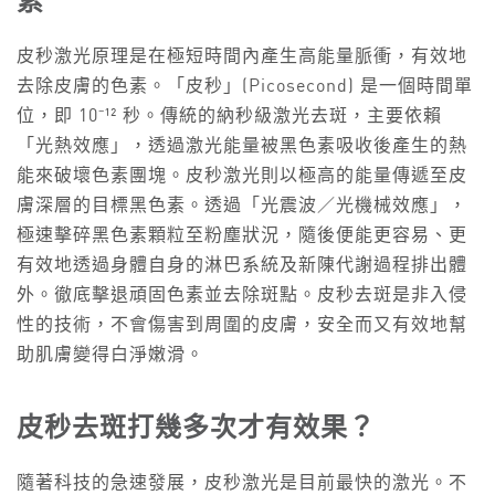
素
皮秒激光原理是在極短時間內產生高能量脈衝，有效地
去除皮膚的色素。「皮秒」(Picosecond) 是一個時間單
位，即 10⁻¹² 秒。傳統的納秒級激光去斑，主要依賴
「光熱效應」，透過激光能量被黑色素吸收後產生的熱
能來破壞色素團塊。皮秒激光則以極高的能量傳遞至皮
膚深層的目標黑色素。透過「光震波／光機械效應」，
極速擊碎黑色素顆粒至粉塵狀況，隨後便能更容易、更
有效地透過身體自身的淋巴系統及新陳代謝過程排出體
外。徹底擊退頑固色素並去除斑點。皮秒去斑是非入侵
性的技術，不會傷害到周圍的皮膚，安全而又有效地幫
助肌膚變得白淨嫩滑。
皮秒去斑
打幾多次才有效果？
隨著科技的急速發展，皮秒激光是目前最快的激光。不