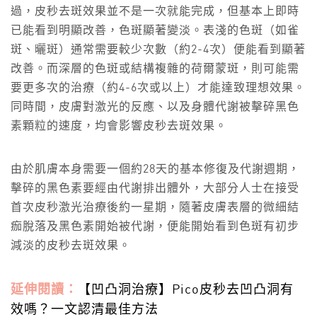
過，皮秒去斑效果並不是一次就能完成，但基本上即時
已能看到明顯改善，色斑顯著變淡。表淺的色斑（如雀
斑、曬斑）通常需要較少次數（約2-4次）便能看到顯著
改善。而深層的色斑或結構複雜的荷爾蒙斑，則可能需
要更多次的治療（約4-6次或以上）才能達致理想效果。
同時間，皮膚對激光的反應、以及身體代謝被擊碎黑色
素顆粒的速度，均會影響皮秒去斑效果。
由於肌膚本身需要一個約28天的基本修復及代謝週期，
擊碎的黑色素要經由代謝排出體外，大部分人士在接受
首次皮秒激光治療後約一星期，隨著皮膚表層的微細結
痂脫落及黑色素開始被代謝，便能開始看到色斑有初步
減淡的皮秒去斑效果。
延伸閱讀：
【凹凸洞治療】Pico皮秒去凹凸洞有
效嗎？一文認清最佳方法