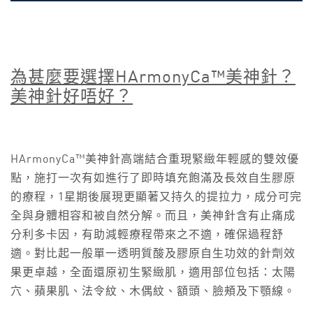
為甚麼要選擇
HArmonyCa™
美神針？
美神針好唔好？
HArmonyCa™美神針高端結合重現緊緻年輕感的雙效優
點，施打一次有如進行了即時填充飽滿及長效自生膠原
的療程，1星期後展現更顯著又持久的提拉力，成分可完
全與身體相容和被自然分解。而且，美神針含有止痛成
分利多卡因，有助減輕療程帶來之不適，確保過程舒
適。對比起一般單一透明質酸及膠原自生功效的針劑效
果更卓越，全面還原初生緊緻肌，適用部位包括：太陽
穴、蘋果肌、法令紋、木偶紋、額頭、臉頰及下顎線。