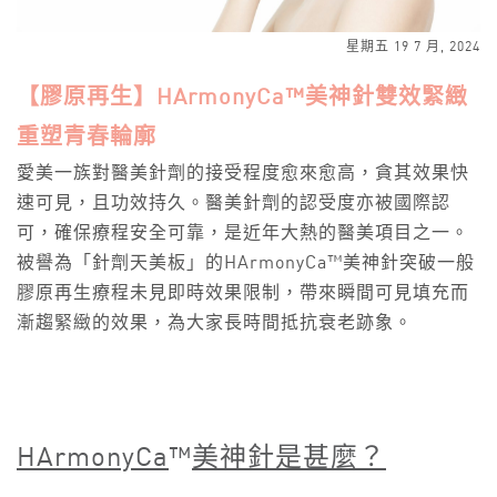
星期五 19 7 月, 2024
【膠原再生】HArmonyCa™美神針雙效緊緻
重塑青春輪廓
愛美一族對醫美針劑的接受程度愈來愈高，貪其效果快
速可見，且功效持久。醫美針劑的認受度亦被國際認
可，確保療程安全可靠，是近年大熱的醫美項目之一。
被譽為「針劑天美板」的HArmonyCa™美神針突破一般
膠原再生療程未見即時效果限制，帶來瞬間可見填充而
漸趨緊緻的效果，為大家長時間抵抗衰老跡象。
HArmonyCa
™
美神針是甚麼？