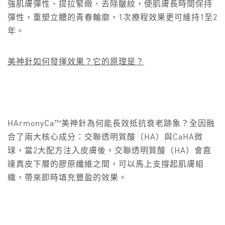
強肌膚彈性、提拉緊緻、去除皺紋，使肌膚長時間保持
彈性，重塑立體的青春輪廓，1次療程效果更可維持1至2
年。
美神針如何發揮效果？它的原理是？
HArmonyCa™美神針為何能長效抵抗衰老跡象？全因融
合了兩大核心成分：交聯透明質酸（HA）與CaHA微
球，當2大配方注入皮膚後，交聯透明質酸（HA）會直
達真皮下層的膠原纖維之間，可以馬上支撐起肌膚組
織，帶來即時填充豐盈的效果。