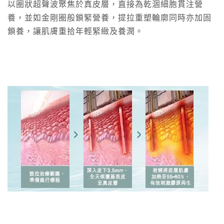
以圈狀超聲波聚焦於真皮層，直接為乾涸細胞貫注營
養，並如金剛圈般鎖緊營養，提拉重塑輪廓同時亦加固
鎖養，讓肌膚重拾年輕緊緻及養潤。