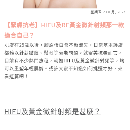
星期五 23 8 月, 2024
【緊膚抗老】HIFU及RF黃金微針射頻那一款
適合自己？
肌膚在25歲以後，膠原蛋白會不斷流失，日常基本護膚
都難以針對皺紋、鬆弛等衰老問題。就醫美抗老而言，
目前有不少熱門療程，就如
HIFU
及黃金微針射頻等，均
可以重塑年輕肌齡。或許大家不知道如何挑選才好，來
看這篇吧！
HIFU
及
黃金微針射
頻
是甚麼？