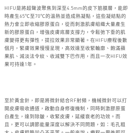
HIFU是將超聲波聚焦到深至4.5mm的皮下筋膜層，能即
時產生65℃至70℃的溫熱並造成熱凝點，這些凝結點的
熱力會立即收縮膠原蛋白，從而刺激肌膚組織大量產生
新的膠原蛋白，增強皮膚底層支撐力，令鬆弛下垂的肌
膚變得更有彈性，提拉效果非常顯著。在HIFU療程後數
個月，緊膚效果慢慢呈現，高效達至收緊輪廓、飽滿蘋
果肌、減淡法令紋、收減雙下巴作用，而且一次HIFU效
果可持達1年。
至於黃金針，即是將微針結合RF射頻，機械微針可以打
開皮膚吸收通道，啟動自身修復機制，同時刺激膠原蛋
白產生，達到除皺，收緊皮膚，延緩衰老的功效。而
且，更可以調節能量深度以解決不同問題，如：毛孔粗
大、皮膚粗略凹凸不平等。一般來說，療程一周後即可