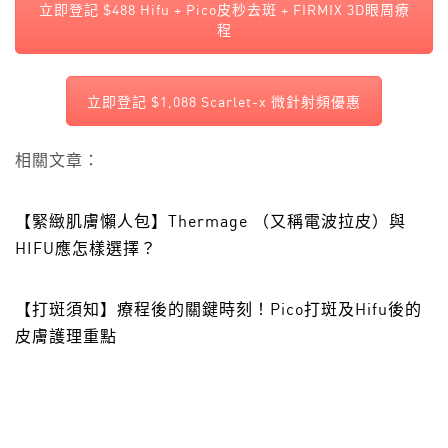
立即登記 $488 Hifu + Pico皮秒去斑 + FIRMIX 3D眼周療
程
立即登記 $1,088 Scarlet-x 微針射頻優惠
相關文章：
【緊緻肌膚懶人包】Thermage （又稱電波拉皮）與
HIFU應怎樣選擇？
【打斑須知】療程後的關鍵時刻！Pico打斑及Hifu後的
皮膚護理重點