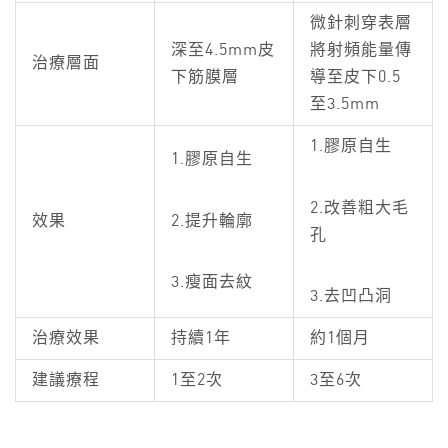
微針刺穿表層
深至4.5mm皮
將射頻能量傳
治療層面
下筋膜層
導至皮下0.5
至3.5mm
1.膠原自生
1.膠原自生
2.改善粗大毛
2.提升輪廓
效果
孔
3.瘦面去紋
3.去凹凸洞
治療效果
持續1年
約1個月
建議療程
1至2次
3至6次