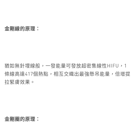
金剛線的原理：
猶如無針埋線般，一發能量可發放超密集線性HIFU，1
條線高達417個熱點，相互交織出最強懸吊能量，倍增提
拉緊膚效果。
金剛圈的原理：