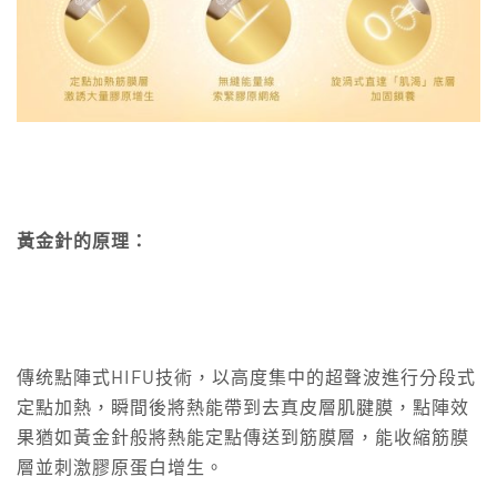
黃金針
的原理
：
傳统點陣式HIFU技術，以高度集中的超聲波進行分段式
定點加熱，瞬間後將熱能帶到去真皮層肌腱膜，點陣效
果猶如黃金針般將熱能定點傳送到筋膜層，能收縮筋膜
層並刺激膠原蛋白增生。