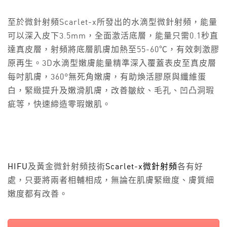
至於微針射頻Scarlet-x所發出的水滴型微針射頻，能量
可以深入皮下3.5mm，全面激活底層，能量只需0.1秒直
達真皮層，射頻將底層肌膚加熱至55-60℃，有效刺激膠
原再生。3D水滴型嫩膚能量精準深入覆蓋表皮至真皮層
每吋肌膚，360°無死角嫩膚，有助煥活膠原與纖維蛋
白，緊緻提升及嫩滑肌膚，改善皺紋、毛孔、凹凸洞瑕
疵等，快速締造零瑕嫩肌。
HIFU
及黃金微針射頻技術
Scarlet-x微針射頻
各有好
處，只要將兩者相輔相成，無論在肌膚緊緻度、膚質細
嫩度都有改善。