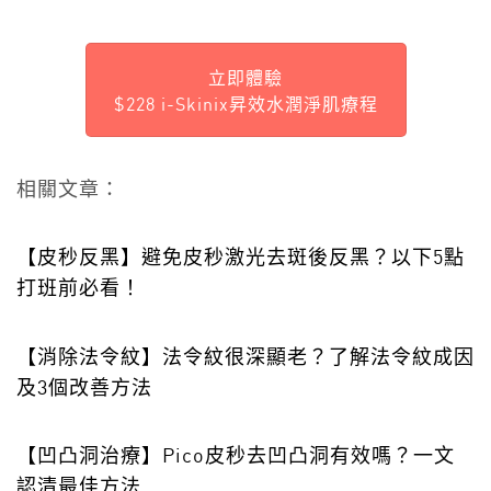
立即體驗
$228 i-Skinix昇效水潤淨肌療程
相關文章：
【皮秒反黑】避免皮秒激光去斑後反黑？以下5點
打班前必看！
【消除法令紋】法令紋很深顯老？了解法令紋成因
及3個改善方法
【凹凸洞治療】Pico皮秒去凹凸洞有效嗎？一文
認清最佳方法