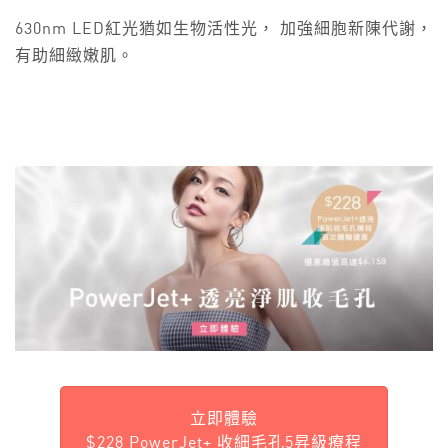
630nm LED紅光猶如生物活性光， 加強細胞新陳代謝，
有助細緻嫩肌。
立即體驗
$228 PowerJet+ 收細毛孔5昇級療程