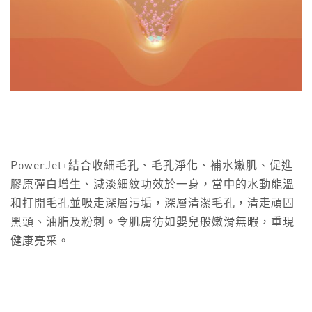
PowerJet+結合收細毛孔、毛孔淨化、補水嫩肌、促進
膠原彈白增生、減淡細紋功效於一身，當中的水動能溫
和打開毛孔並吸走深層污垢，深層清潔毛孔，清走頑固
黑頭、油脂及粉刺。令肌膚彷如嬰兒般嫩滑無暇，重現
健康亮采。