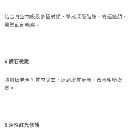
結合真空抽吸及多極射頻，擊散深層脂肪、終極纖顏、
重塑面部輪廓。
4.鑽石微雕
將肌膚老舊角質層除去，達到膚質更新，改善粗糙膚
質。
5.活性紅光修護