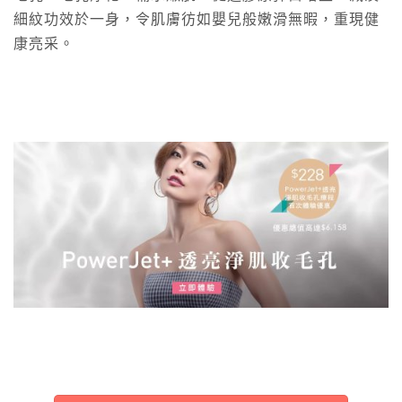
細紋功效於一身，令肌膚彷如嬰兒般嫩滑無暇，重現健
康亮采。