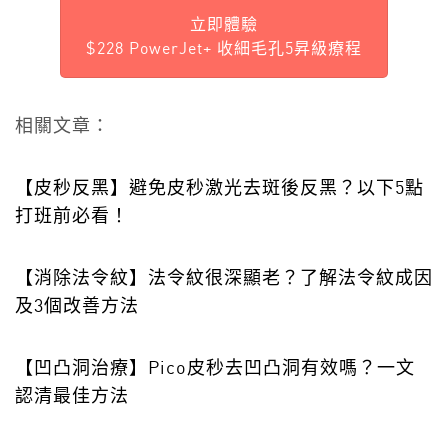
立即體驗
$228 PowerJet+ 收細毛孔5昇級療程
相關文章：
【皮秒反黑】避免皮秒激光去斑後反黑？以下5點
打班前必看！
【消除法令紋】法令紋很深顯老？了解法令紋成因
及3個改善方法
【凹凸洞治療】Pico皮秒去凹凸洞有效嗎？一文
認清最佳方法