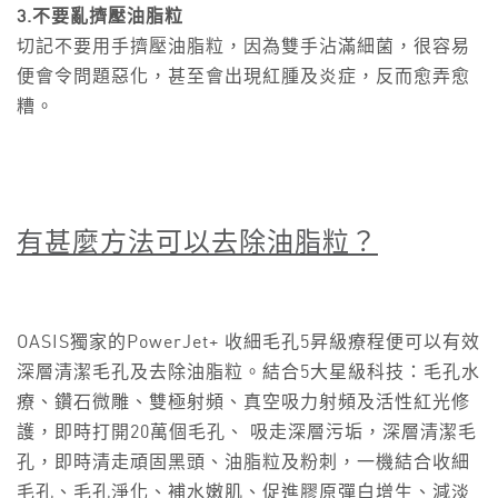
3.不要亂擠壓油脂粒
切記不要用手擠壓油脂粒，因為雙手沾滿細菌，很容易
便會令問題惡化，甚至會出現紅腫及炎症，反而愈弄愈
糟。
有甚麼方法可以去除油脂粒？
OASIS獨家的PowerJet+ 收細毛孔5昇級療程便可以有效
深層清潔毛孔及去除油脂粒。結合5大星級科技：毛孔水
療、鑽石微雕、雙極射頻、真空吸力射頻及活性紅光修
護，即時打開20萬個毛孔、 吸走深層污垢，深層清潔毛
孔，即時清走頑固黑頭、油脂粒及粉刺，一機結合收細
毛孔、毛孔淨化、補水嫩肌、促進膠原彈白增生、減淡