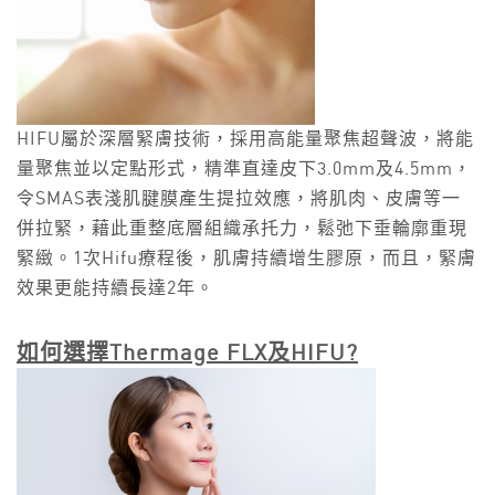
HIFU屬於深層緊膚技術，採用高能量聚焦超聲波，將能
量聚焦並以定點形式，精準直達皮下3.0mm及4.5mm，
令SMAS表淺肌腱膜產生提拉效應，將肌肉、皮膚等一
併拉緊，藉此重整底層組織承托力，鬆弛下垂輪廓重現
緊緻。1次Hifu療程後，肌膚持續增生膠原，而且，緊膚
效果更能持續長達2年。
如何選擇
Thermage FLX
及
HIFU?