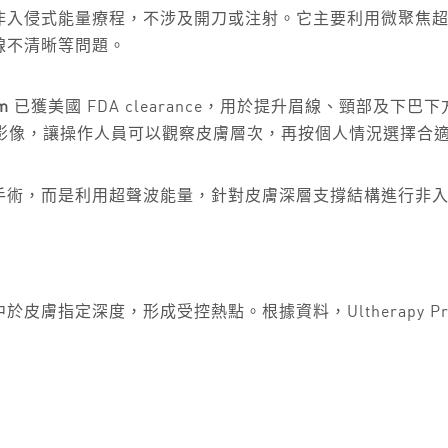
療程，屬於非入侵式能量療程，不涉及開刀或注射。它主要利用微
線不清晰等問題。
m
已獲美國 FDA clearance，用於提升眉線、頸部及下巴下
即時影像，讓操作人員可以觀察皮膚層次，再按個人情況選擇合
也不是拉皮手術，而是利用超聲波能量，針對皮膚深層支撐結構進行
集中於皮膚指定深度，形成受控熱點。根據資料，Ultherapy P