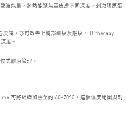
聚焦超聲波能量，將熱能聚焦至皮膚不同深度，刺激膠原蛋
方皮膚，亦可改善上胸部細紋及皺紋。 Ultherapy
適深度。
非入侵式膠原管理。
rime 可將組織加熱至約 60–70°C，這個溫度範圍與刺