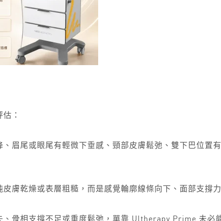
業評估：
降、眉尾或眼尾有輕微下垂感、頸部皮膚鬆弛、雙下巴位置
純皮膚乾燥或表層粗糙，而是感覺輪廓線條向下、面部支撐
相支撐不足或重度鬆弛，單靠 Ultherapy Prime