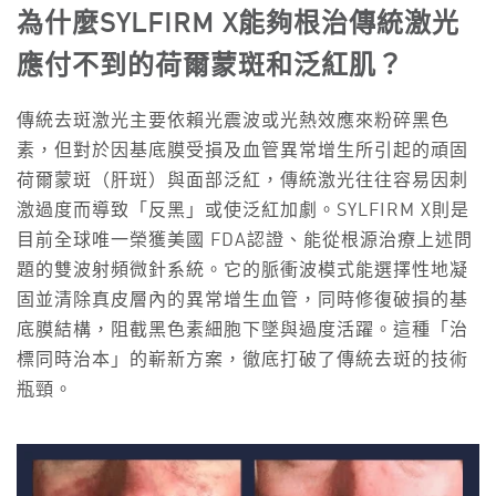
為什麼SYLFIRM X能夠根治傳統激光
應付不到的荷爾蒙斑和泛紅肌？
傳統去斑激光主要依賴光震波或光熱效應來粉碎黑色
素，但對於因基底膜受損及血管異常增生所引起的頑固
荷爾蒙斑（肝斑）與面部泛紅，傳統激光往往容易因刺
激過度而導致「反黑」或使泛紅加劇。SYLFIRM X則是
目前全球唯一榮獲美國 FDA認證、能從根源治療上述問
題的雙波射頻微針系統。它的脈衝波模式能選擇性地凝
固並清除真皮層內的異常增生血管，同時修復破損的基
底膜結構，阻截黑色素細胞下墜與過度活躍。這種「治
標同時治本」的嶄新方案，徹底打破了傳統去斑的技術
瓶頸。