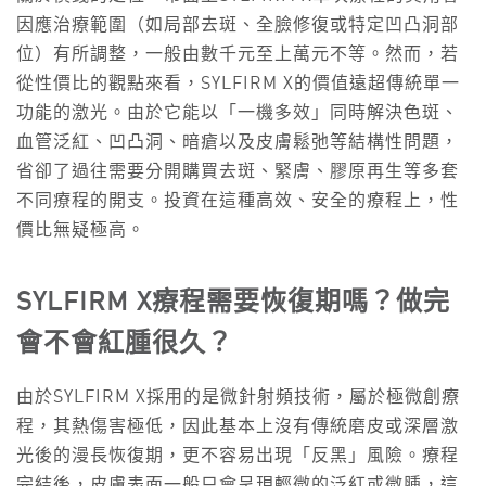
因應治療範圍（如局部去斑、全臉修復或特定凹凸洞部
位）有所調整，一般由數千元至上萬元不等。然而，若
從性價比的觀點來看，SYLFIRM X的價值遠超傳統單一
功能的激光。由於它能以「一機多效」同時解決色斑、
血管泛紅、凹凸洞、暗瘡以及皮膚鬆弛等結構性問題，
省卻了過往需要分開購買去斑、緊膚、膠原再生等多套
不同療程的開支。投資在這種高效、安全的療程上，性
價比無疑極高。
SYLFIRM X
療程需要恢復期嗎？做完
會不會紅腫很久？
由於SYLFIRM X採用的是微針射頻技術，屬於極微創療
程，其熱傷害極低，因此基本上沒有傳統磨皮或深層激
光後的漫長恢復期，更不容易出現「反黑」風險。療程
完結後，皮膚表面一般只會呈現輕微的泛紅或微腫，這