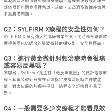
準凝固異常微血管並修復基底膜。這種雙波段設計讓一
部儀器即可同步處理色斑、暗瘡、凹凸洞及玫瑰痤瘡等
多重肌膚問題。
Q2：SYLFIRM X療程的安全性如何？
SYLFIRM X 擁有強大的臨床醫學證實，同時是全球首款
獲得美國FDA認可的雙波微針射頻技術，安全性極高。
Q3：進行黃金微針射頻治療時會很痛
或容易反黑嗎？
不容易。Sylfirm X是主打「低反黑風險」的微針電波療
程。其黃金微針只會在到達指定皮層深度時才釋放能
量，對表皮層的熱傷害極低，過程安全舒適且不易反
黑。
Q4：一般需要多少次療程才能看見效