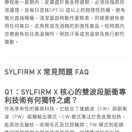
療程後一星期內：皮膚處於黃金修復期，必須加強高保
濕護理，並每日塗抹SPF30 或以上的物理性防曬，避免
陽光直接曝曬。清潔面部時動作要輕柔，同樣要避免使
用任何美白、去角質或含酒精的刺激性產品。短時間内
亦應避免前往高溫場所，例如汗蒸或泡溫泉及進行劇烈
運動。
SYLFIRM X 常見問題 FAQ
Q1：SYLFIRM X 核心的雙波段脈衝專
利技術有何獨特之處？
作為革命性的醫美科技，它結合了連續波（CW）與脈衝
波（PW）兩種輸出模式。CW 模式專注於真皮層加熱，
能高效去皺紋、收細毛孔及拉提輪廓；PW 模式則能精