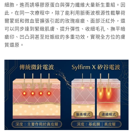
細胞，進而誘導膠原蛋白與彈力纖維大量新生重組。因
此，在同一次療程中，除了能利用脈衝波根源性截擊荷
爾蒙斑和微血管擴張引起的玫瑰痤瘡、面部泛紅外，還
可以同步達到緊緻肌膚、提升彈性、收細毛孔、撫平暗
瘡印、凹凸洞甚至妊娠紋的多重功效，實現全方位的膚
質還原。