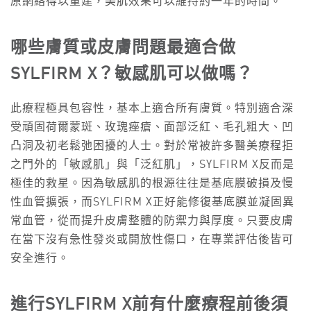
原網絡得以重建，美肌效果可以維持約一年的時間。
哪些膚質或皮膚問題最適合做
SYLFIRM X？敏感肌可以做嗎？
此療程極具包容性，基本上適合所有膚質。特別適合深
受頑固荷爾蒙斑、玫瑰痤瘡、面部泛紅、毛孔粗大、凹
凸洞及初老鬆弛困擾的人士。對於常被許多醫美療程拒
之門外的「敏感肌」與「泛紅肌」，SYLFIRM X反而是
極佳的救星。因為敏感肌的根源往往是基底膜破損及慢
性血管擴張，而SYLFIRM X正好能修復基底膜並凝固異
常血管，從而提升皮膚整體的防禦力與厚度。只要皮膚
在當下沒有急性發炎或開放性傷口，在專業評估後皆可
安全進行。
進行
SYLFIRM X前有什麼療程前後須