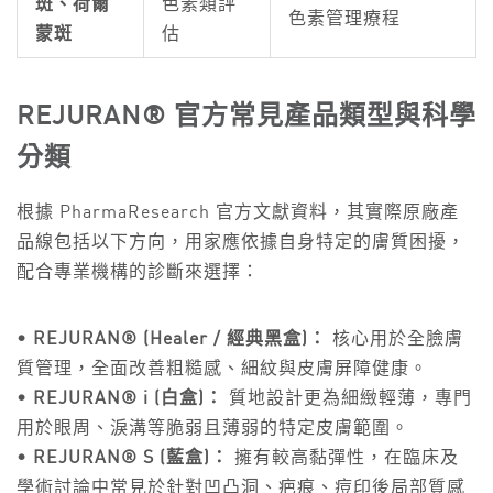
斑、荷爾
色素類評
色素管理療程
蒙斑
估
REJURAN® 官方常見產品類型與科學
分類
根據 PharmaResearch 官方文獻資料，其實際原廠產
品線包括以下方向，用家應依據自身特定的膚質困擾，
配合專業機構的診斷來選擇：
• REJURAN® (Healer / 經典黑盒)：
核心用於全臉膚
質管理，全面改善粗糙感、細紋與皮膚屏障健康。
• REJURAN® i (白盒)：
質地設計更為細緻輕薄，專門
用於眼周、淚溝等脆弱且薄弱的特定皮膚範圍。
• REJURAN® S (藍盒)：
擁有較高黏彈性，在臨床及
學術討論中常見於針對凹凸洞、疤痕、痘印後局部質感