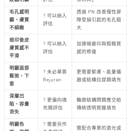
毛孔感明
透過 PN 改善慢性屏
? 可以納入
顯、膚質
障受損引起的毛孔粗
評估
不細緻
大
痘印後皮
? 可以納入
加速暗瘡印與粗糙質
膚質感不
評估
感的修復
平滑
明顯面部
? 未必單靠
更需要緊膚、能量儀
鬆弛、下
Rejuran
器或結構拉提類填充
垂
深層凹
? 更偏向填
輪廓結構問題應交給
陷、容量
充類評估
傳統透明質酸填充
流失
明顯色
? 需要另作
需配合專業的激光或