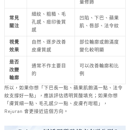
量修飾
細紋、粗糙、毛
常見
凹陷、下巴、蘋果
孔感、痘印後質
關注
肌、唇部、法令紋
感
視覺
自然、逐步改善
部位輪廓或飽滿度
效果
皮膚質感
變化較明顯
是否
通常不作主要目
可以改善輪廓和比
改變
的
例
輪廓
所以，如果你想「下巴長一點、蘋果肌飽滿一點、法令
紋支撐好一點」，應該評估透明質酸填充；如果你想
「膚質細一點、毛孔感少一點、皮膚冇咁粗」，
Rejuran 會更接近這個方向。