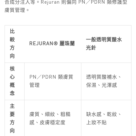
合成分注入等。Rejuran 則偏向 PN／PDRN 類修護型
膚質管理。
比
較
一般透明質酸水
REJURAN® 麗珠蘭
方
光針
向
核
心
PN／PDRN 類膚質
透明質酸補水、
概
管理
保濕、光澤感
念
主
要
膚質、細紋、粗糙
缺水感、乾紋、
方
感、皮膚穩定度
上妝不貼
向