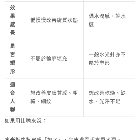
效
果
偏水潤感、飽水
偏慢慢改善膚質狀態
感
感
覺
是
否
一般水光針亦不
不屬於輪廓填充
塑
屬於塑形
形
適
合
想改善皮膚質感、粗
想改善乾燥、缺
人
糙、細紋
水、光澤不足
群
如果用比喻來說：