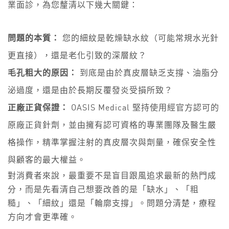
業面診，為您釐清以下幾大關鍵：
問題的本質：
您的細紋是乾燥缺水紋（可能常規水光針
更直接），還是老化引致的深層紋？
毛孔粗大的原因：
到底是由於真皮層缺乏支撐、油脂分
泌過度，還是由於長期反覆發炎受損所致？
正廠正貨保證：
OASIS Medical 堅持使用經官方認可的
原廠正貨針劑，並由擁有認可資格的專業團隊及醫生嚴
格操作，精準掌握注射的真皮層次與劑量，確保安全性
與顧客的最大權益。
對消費者來說，最重要不是盲目跟風追求最新的熱門成
分，而是先看清自己想要改善的是「缺水」、「粗
糙」、「細紋」還是「輪廓支撐」。問題分清楚，療程
方向才會更準確。