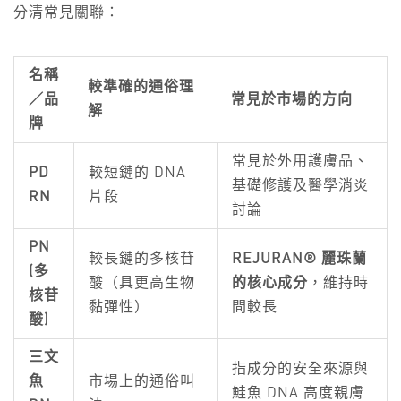
分清常見關聯：
名稱
較準確的通俗理
／品
常見於市場的方向
解
牌
常見於外用護膚品、
PD
較短鏈的 DNA
基礎修護及醫學消炎
RN
片段
討論
PN
較長鏈的多核苷
REJURAN® 麗珠蘭
(多
酸（具更高生物
的核心成分
，維持時
核苷
黏彈性）
間較長
酸)
三文
指成分的安全來源與
魚
市場上的通俗叫
鮭魚 DNA 高度親膚