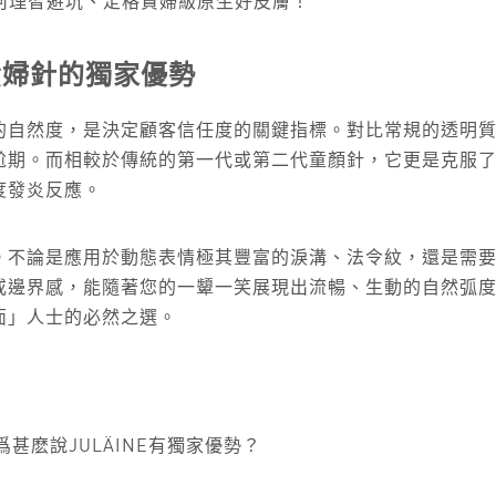
如何理智避坑、定格貴婦級原生好皮膚！
原貴婦針的獨家優勢
自然度，是決定顧客信任度的關鍵指標。對比常規的透明質酸
尬期。而相較於傳統的第一代或第二代童顏針，它更是克服
度發炎反應。
。不論是應用於動態表情極其豐富的淚溝、法令紋，還是需
或邊界感，能隨著您的一顰一笑展現出流暢、生動的自然弧
面」人士的必然之選。
甚麽說JULÄINE有獨家優勢？