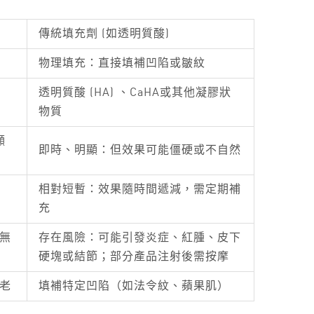
傳統填充劑 (如透明質酸)
物理填充：直接填補凹陷或皺紋
透明質酸 (HA) 、CaHA或其他凝膠狀
物質
顯
即時、明顯：但效果可能僵硬或不自然
相對短暫：效果隨時間遞減，需定期補
充
無
存在風險：可能引發炎症、紅腫、皮下
硬塊或結節；部分產品注射後需按摩
老
填補特定凹陷（如法令紋、蘋果肌）