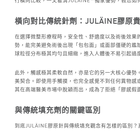
行橫向比較，一文看清JULÄINE™獨家優勢，教您
橫向對比傳統針劑：
JULÄINE膠
在選擇微整形療程時，安全性、舒適度以及術後效果的
勢，能完美避免術後出現「包包面」或面部僵硬的尷
球粒徑分布極其均勻且細緻，進入人體後不易引起過
此外，觸感極其柔軟自然，亦是它的另一大核心優勢
美契合。即使用手觸摸，也完全感覺不到任何異物感
其在高端醫美市場中脫穎而出，成為了拒絕「膠感假
與傳統填充劑的關鍵區別
到底JULÄINE膠原針與傳統填充觀念有怎樣的區別？爲