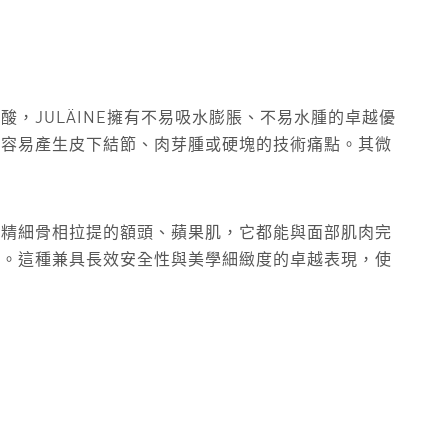
，JULÄINE擁有不易吸水膨脹、不易水腫的卓越優
了容易產生皮下結節、肉芽腫或硬塊的技術痛點。其微
要精細骨相拉提的額頭、蘋果肌，它都能與面部肌肉完
度。這種兼具長效安全性與美學細緻度的卓越表現，使