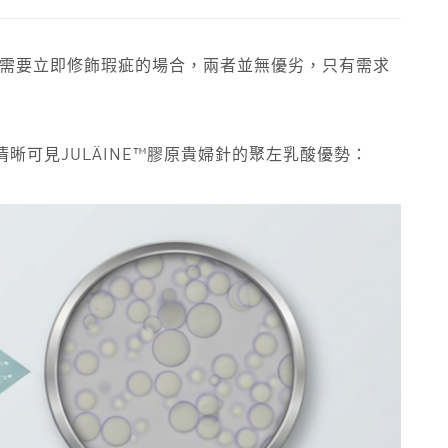
需要立即修飾瑕疵的場合，兩者並無優劣，只有需求
晰可見JULÄINE™膠原貴婦針的聚左乳酸優勢：