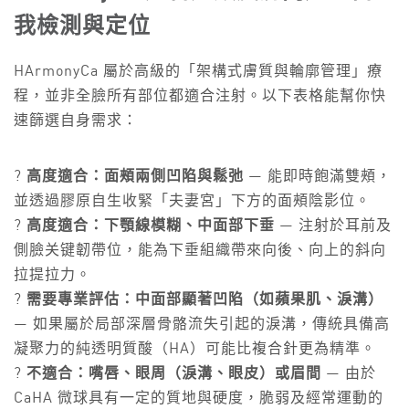
我檢測與定位
HArmonyCa 屬於高級的「架構式膚質與輪廓管理」療
程，並非全臉所有部位都適合注射。以下表格能幫你快
速篩選自身需求：
?
高度適合：面頰兩側凹陷與鬆弛
— 能即時飽滿雙頰，
並透過膠原自生收緊「夫妻宮」下方的面頰陰影位。
?
高度適合：下顎線模糊、中面部下垂
— 注射於耳前及
側臉关键韌帶位，能為下垂組織帶來向後、向上的斜向
拉提拉力。
?
需要專業評估：中面部顯著凹陷（如蘋果肌、淚溝）
— 如果屬於局部深層骨骼流失引起的淚溝，傳統具備高
凝聚力的純透明質酸（HA）可能比複合針更為精準。
?
不適合：嘴唇、眼周（淚溝、眼皮）或眉間
— 由於
CaHA 微球具有一定的質地與硬度，脆弱及經常運動的