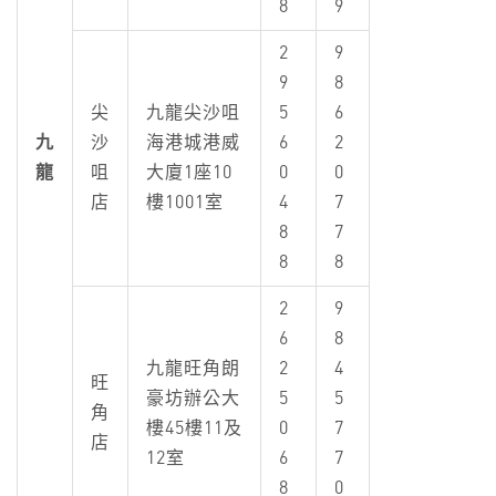
8
9
2
9
9
8
尖
九龍尖沙咀
5
6
九
沙
海港城港威
6
2
龍
咀
大廈1座10
0
0
店
樓1001室
4
7
8
7
8
8
2
9
6
8
九龍旺角朗
2
4
旺
豪坊辦公大
5
5
角
樓45樓11及
0
7
店
12室
6
7
8
0