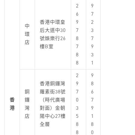
2
9
6
7
香港中環皇
9
2
中
后大道中30
7
3
環
號娛樂行26
8
7
店
樓B室
7
9
8
3
8
1
2
9
香港銅鑼灣
9
8
銅
羅素街38號
7
6
香
鑼
（時代廣場
0
7
港
灣
對面）金朝
3
9
店
陽中心27樓
5
1
全層
8
8
8
0