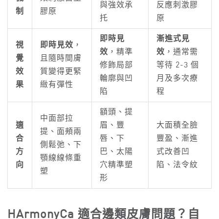
與強效承
反應刺激膠
制
膠原
托
原
即時見
漸進式見
視
即時見效
，
效
，精準
效
，通常需
覺
且隨時間膚
修飾局部
等待 2-3 個
效
質變得更緊
輪廓與凹
月及多次療
果
緻有彈性
陷
程
額頭、提
中面部拉
適
眉、豐
大面積全臉
提、面頰兩
合
唇、下
豐盈、漸進
側鬆弛、下
方
巴、太陽
式改善凹
顎線線條重
向
穴精準塑
陷、法令紋
塑
形
HArmonyCa 適合邊類皮膚問題？自