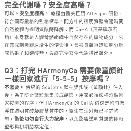
完全代謝嗎？安全度高嗎？
可以。安全度極高。
療程由醫美巨頭 Allergan 研發，
符合國際嚴格的監格標準。配方中的透明質酸會隨時間
自然被體內透明質酸酶降解；而 CaHA（羥基磷灰石
鈣）本身就是人體骨骼組織中自然存在的礦物成分，它
在完成刺激膠原增生的使命後，會被身體巨噬細胞分解
成鈣離子和磷酸鹽，最終完全安全代謝排出體外。
Q3：打完 HArmonyCa 需要像童顏針
一樣回家進行「5-5-5」按摩嗎？
不需要。
傳統的 Sculptra 聚左旋乳酸（童顏針）注入
後，為了防止微粒聚集形成結節，用家必須嚴格遵循回
家按摩的程序。但 HArmonyCa 的 CaHA 微球是均勻懸
浮在透明質酸凝膠基質中的，醫生在注射時已平鋪均
勻，
術後切勿自行大力按摩
，以免影響透明質酸的即時
塑形與初期結構定位。