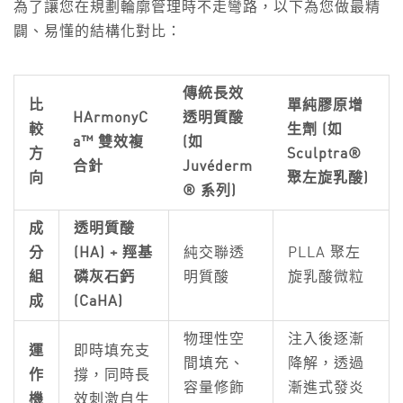
為了讓您在規劃輪廓管理時不走彎路，以下為您做最精
闢、易懂的結構化對比：
傳統長效
比
單純膠原增
HArmonyC
透明質酸
較
生劑 (如
a™ 雙效複
(如
方
Sculptra®
合針
Juvéderm
向
聚左旋乳酸)
® 系列)
成
透明質酸
分
(HA) + 羥基
純交聯透
PLLA 聚左
組
磷灰石鈣
明質酸
旋乳酸微粒
成
(CaHA)
物理性空
注入後逐漸
運
即時填充支
間填充、
降解，透過
作
撐，同時長
容量修飾
漸進式發炎
機
效刺激自生