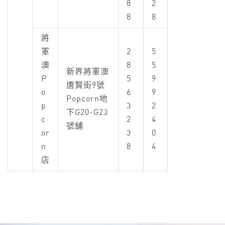
8
2
8
8
將
軍
2
5
澳
8
5
新界將軍澳
P
5
9
唐賢街9號
o
6
9
Popcorn地
p
3
2
下G20-G23
c
2
4
號舖
or
3
0
n
8
4
店