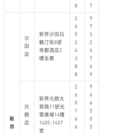
8
7
2
9
6
7
新界沙田白
0
3
沙
鶴汀街8號
2
2
田
帝都酒店2
4
3
店
樓全層
3
7
8
6
8
9
2
9
6
6
新界元朗大
0
6
元
棠路11號光
1
5
朗
華廣場14樓
新
6
0
店
1405-1407
界
6
5
室