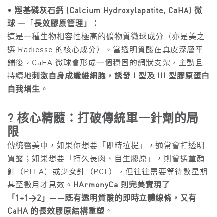
• 羥基磷灰石鈣 (Calcium Hydroxylapatite, CaHA) 微
球 —「長效膠原管理」：
這是一種生物相容性極高的礦物質微球成分（亦是美之
選 Radiesse 的核心成分）。當透明質酸在真皮深層平
鋪後，CaHA 微球會形成一個穩固的網狀支架，主動且
持續地
刺激自身成纖維細胞，誘發 I 型及 III 型膠原蛋白
自我增生
。
? 核心精髓：打破傳統單一針劑的局
限
傳統醫美中，如果你想要「即時拉提」，通常會打透明
質酸；如果想要「持久長肉、自生膠原」，則會選童顏
針（PLLA）或少女針（PCL），但往往需要等待數星期
甚至數月才見效。
HArmonyCa 則完美實現了
「1+1>2」——既有透明質酸的即時立體線條，又有
CaHA 的長效膠原結構重塑
。