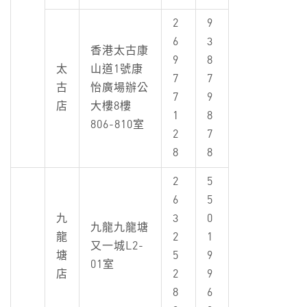
2
9
6
3
香港太古康
9
8
太
山道1號康
7
7
古
怡廣場辦公
7
9
店
大樓8樓
1
8
806-810室
2
7
8
8
2
5
6
5
九
3
0
九龍九龍塘
龍
2
1
又一城L2-
塘
5
9
01室
店
2
9
8
6