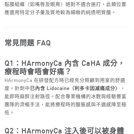
黏膜組織（如嘴唇及眼周）絕對不適合施打，此類位置
應選用特定分子量及質地較為細緻的純透明質酸。
常見問題 FAQ
Q1：HArmonyCa 內含 CaHA 成分，
療程時會唔會好痛？
HArmonyCa 在研發配方時已經充分照顧到用家的舒適
度。針劑中
已內含 Lidocaine（利多卡因减痛成分）
，
能即時麻醉注射路徑。配合專業機構的冰敷與經驗豐富
團隊的流暢手法，能將療程時的酸脹感與不適感降至極
低。
Q2：HArmonyCa 注入後可以被身體