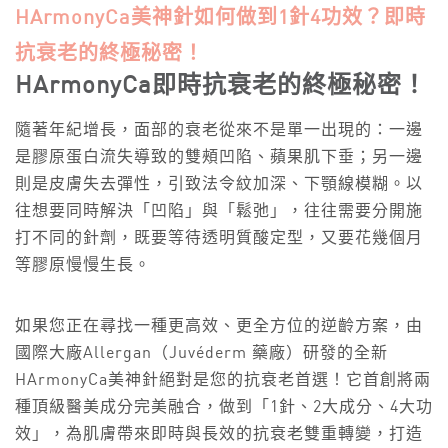
HArmonyCa美神針如何做到1針4功效？即時
抗衰老的終極秘密！
HArmonyCa即時抗衰老的終極秘密！
隨著年紀增長，面部的衰老從來不是單一出現的：一邊
是膠原蛋白流失導致的雙頰凹陷、蘋果肌下垂；另一邊
則是皮膚失去彈性，引致法令紋加深、下顎線模糊。以
往想要同時解決「凹陷」與「鬆弛」，往往需要分開施
打不同的針劑，既要等待透明質酸定型，又要花幾個月
等膠原慢慢生長。
如果您正在尋找一種更高效、更全方位的逆齡方案，由
國際大廠Allergan（Juvéderm 藥廠）研發的全新
HArmonyCa美神針絕對是您的抗衰老首選！它首創將兩
種頂級醫美成分完美融合，做到「1針、2大成分、4大功
效」，為肌膚帶來即時與長效的抗衰老雙重轉變，打造