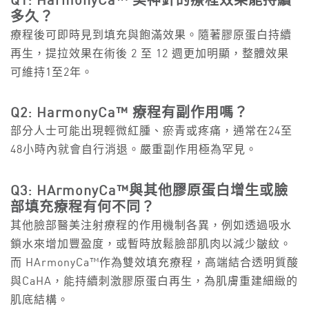
Q1: HarmonyCa™ 美神針的療程效果能持續
多久？
療程後可即時見到填充與飽滿效果。隨著膠原蛋白持續
再生，提拉效果在術後 2 至 12 週更加明顯，整體效果
可維持1至2年。
Q2: HarmonyCa™ 療程有副作用嗎？
部分人士可能出現輕微紅腫、瘀青或疼痛，通常在24至
48小時內就會自行消退。嚴重副作用極為罕見。
Q3: HArmonyCa™與其他膠原蛋白增生或臉
部填充療程有何不同？
其他臉部醫美注射療程的作用機制各異，例如透過吸水
鎖水來增加豐盈度，或暫時放鬆臉部肌肉以減少皺紋。
而 HArmonyCa™作為雙效填充療程，高端結合透明質酸
與CaHA，能持續刺激膠原蛋白再生，為肌膚重建細緻的
肌底結構。