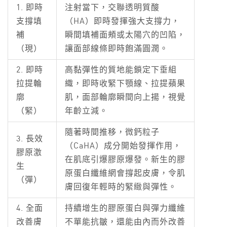
1. 即時
注射當下，交聯透明質酸
支撐填
（HA）即時發揮強大支撐力，
補
瞬間填補面頰或太陽穴的凹陷，
（現）
讓面部線條即時飽滿圓潤。
2. 即時
高黏彈性的質地能鎖定下垂組
拉提輪
織，即時收緊下顎線、拉提蘋果
廓
肌，面部輪廓瞬間向上揚，視覺
（緊）
年齡立減。
隨著時間推移，微鈣粒子
3. 長效
（CaHA）成分開始發揮作用，
膠原激
在肌底引爆膠原爆發。新生的膠
生
原蛋白纖維網會撐起皮膚，令肌
（彈）
膚回復年輕時的緊緻與彈性。
4. 全面
持續增生的膠原蛋白與彈力纖維
改善膚
不單能抗皺，還能由內而外改善