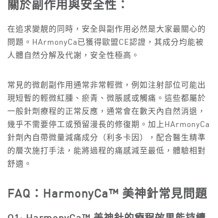
關於副作用與安全性：
在追求變靚的同時，安全與副作用必然是大家最關心的
問題。HArmonyCa已獲得歐盟CE認證，其成分均能被
人體自然分解及代謝，安全性極高。
常見的微創副作用通常非常輕微，例如注射部位可能出
現短暫的輕微紅腫、瘀青、微脹感或觸痛。這些都屬於
一般針劑療程的正常反應，通常會在數天內自然消退，
幾乎不需要停工或預留漫長的修復期。加上HArmonyCa
針劑內自帶微量減痛成分（利多卡因），配合醫生精準
的層次施打手法，能將過程的痛感減至最低，體驗相對
舒適。
FAQ：HarmonyCa™ 美神針常見問題