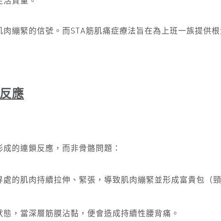
生活質量。
肉繃緊的信號。而STA筋肌痛症療法旨在為上班一族提供
反應
形成的連鎖反應，而非骨骼問題：
界處的肌肉持續拉伸、緊張，導致肌肉繃緊並形成富貴包（
狀態，當深層筋膜沾黏，便會造成持續性腰背痛。