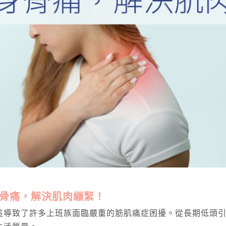
骨痛，解決肌肉繃緊！
這導致了許多上班族面臨嚴重的筋肌痛症困擾。從長期低頭