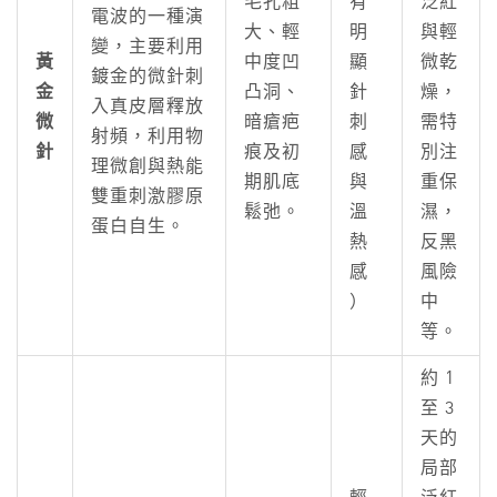
毛孔粗
有
泛紅
電波的一種演
大、輕
明
與輕
變，主要利用
黃
中度凹
顯
微乾
鍍金的微針刺
金
凸洞、
針
燥，
入真皮層釋放
微
暗瘡疤
刺
需特
射頻，利用物
針
痕及初
感
別注
理微創與熱能
期肌底
與
重保
雙重刺激膠原
鬆弛。
溫
濕，
蛋白自生。
熱
反黑
感
風險
）
中
等。
約 1
至 3
天的
局部