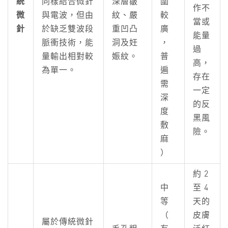
統
同樣結合微針
深層皺
圍
作不
微
與電波，但由
紋、嚴
較
當或
針
於缺乏雙波段
重凹凸
廣
能量
脈衝技術，能
洞及妊
，
過
量輸出相對較
娠紋。
普
高，
為單一。
遍
存在
需
一定
深
的反
度
黑風
敷
險。
麻
）
約 2
中
至 4
等
天的
（
皮膚
屬於傳統微針