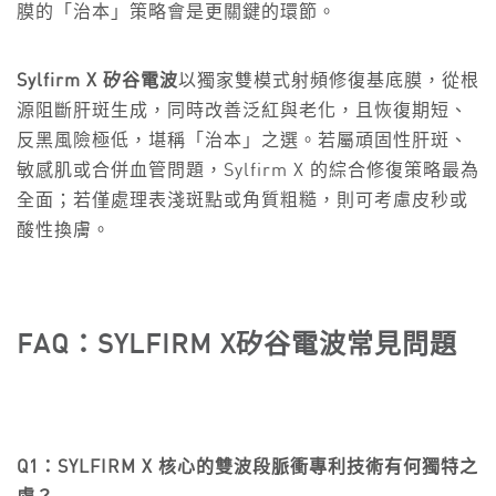
膜的「治本」策略會是更關鍵的環節。
Sylfirm X 矽谷電波
以獨家雙模式射頻修復基底膜，從根
源阻斷肝斑生成，同時改善泛紅與老化，且恢復期短、
反黑風險極低，堪稱「治本」之選。若屬頑固性肝斑、
敏感肌或合併血管問題，Sylfirm X 的綜合修復策略最為
全面；若僅處理表淺斑點或角質粗糙，則可考慮皮秒或
酸性換膚。
FAQ：
SYLFIRM X
矽谷電波
常見問題
Q1：SYLFIRM X 核心的雙波段脈衝專利技術有何獨特之