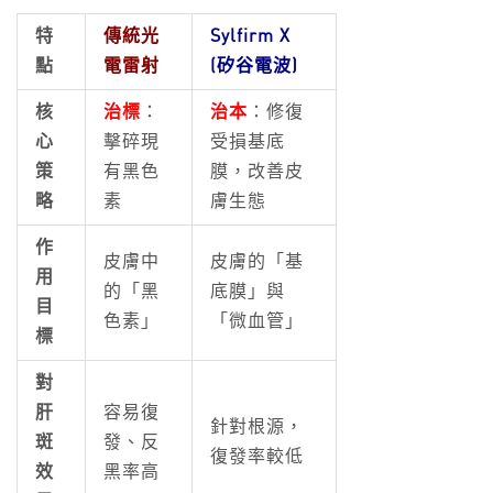
特
傳統光
Sylfirm X
點
電雷射
(矽谷電波)
核
治標
：
治本
：修復
心
擊碎現
受損基底
策
有黑色
膜，改善皮
略
素
膚生態
作
皮膚中
皮膚的「基
用
的「黑
底膜」與
目
色素」
「微血管」
標
對
肝
容易復
針對根源，
斑
發、反
復發率較低
效
黑率高