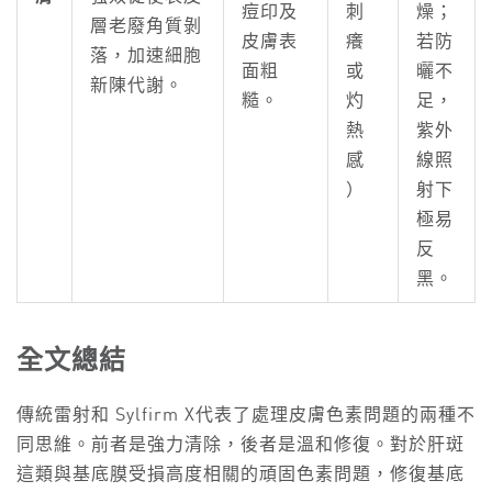
痘印及
刺
燥；
層老廢角質剝
皮膚表
癢
若防
落，加速細胞
面粗
或
曬不
新陳代謝。
糙。
灼
足，
熱
紫外
感
線照
）
射下
極易
反
黑。
全文總結
傳統雷射和 Sylfirm X代表了處理皮膚色素問題的兩種不
同思維。前者是強力清除，後者是溫和修復。對於肝斑
這類與基底膜受損高度相關的頑固色素問題，修復基底