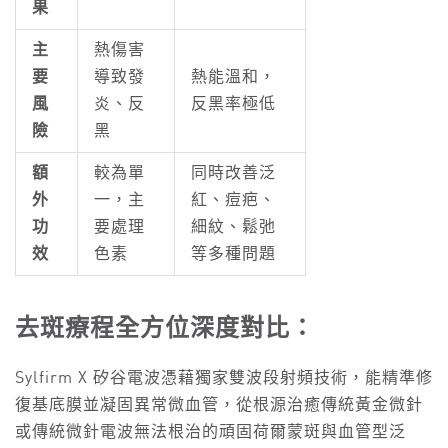
果
主
熱傷害
要
導致發
熱能溫和，
風
炎、反
反黑率極低
險
黑
額
較為單
同時改善泛
外
一，主
紅、痘疤、
功
要處理
細紋、鬆弛
效
色素
等多種問題
去斑療程全方位深度對比：
Sylfirm X 矽谷電波憑藉獨家雙波段射頻技術，能精準修
復基底膜並凝固異常微血管，從根源治癒傳統黃金微針
或傳統微針電波無法根治的頑固荷爾蒙斑與血管型泛