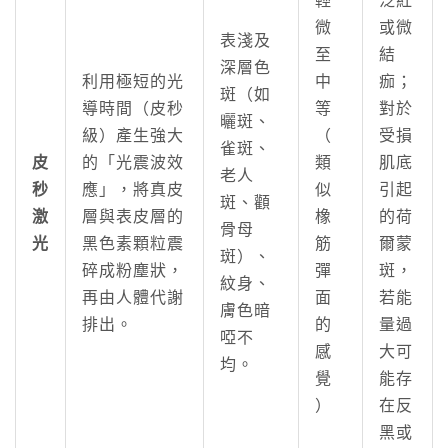
輕
泛紅
微
或微
表淺及
至
結
深層色
利用極短的光
中
痂；
斑（如
導時間（皮秒
等
對於
曬斑、
級）產生強大
（
受損
雀斑、
皮
的「光震波效
類
肌底
老人
秒
應」，將真皮
似
引起
斑、顴
激
層與表皮層的
橡
的荷
骨母
光
黑色素顆粒震
筋
爾蒙
斑）、
碎成粉塵狀，
彈
斑，
紋身、
再由人體代謝
面
若能
膚色暗
排出。
的
量過
啞不
感
大可
均。
覺
能存
）
在反
黑或