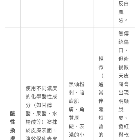
反白
風
險。
無傳
統傷
口，
輕
但術
微
後數
（
天皮
黑頭粉
通
膚會
使用不同濃度
刺、暗
常
出現
的化學酸性成
瘡肌
伴
明顯
分（如甘醇
膚、角
隨
脫
酸
酸、果酸、水
質厚
短
皮、
性
楊酸等）塗抹
硬、表
暫
發紅
換
於皮膚表面，
淺的小
的
與乾
膚
強效促使表皮