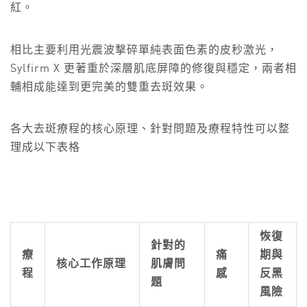
紅。
相比主要利用光震波撃碎單純表面色素的皮秒激光，
Sylfirm X 更著重於深層肌底屏障的修復與穩定，兩者相
輔相成能達到更完美的雙重去斑效果。
各大去斑療程的核心原理、針對問題及療程特性可以整
理成以下表格
恢復
針對的
療
痛
期與
核心工作原理
肌膚問
程
感
反黑
題
風險