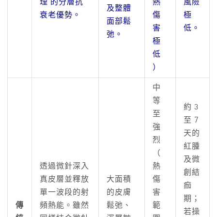
理 的分層抗
熱
風險
及整體
衰老優勢。
傷
極
面部鬆
害
低。
弛。
極
低
）
中
等
約 3
至
至 7
強
天的
烈
紅腫
（
及微
透過微針深入
熱
創結
真皮層並釋放
大面積
傷
痂
單一波段的射
的皮膚
害
期；
傳
頻熱能。雖然
鬆弛、
範
若操