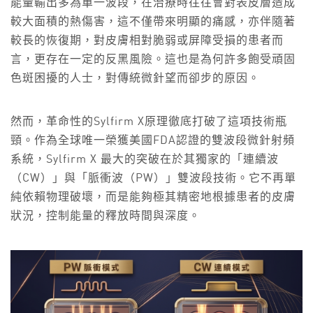
能量輸出多為單一波段，在治療時往往會對表皮層造成
較大面積的熱傷害，這不僅帶來明顯的痛感，亦伴隨著
較長的恢復期，對皮膚相對脆弱或屏障受損的患者而
言，更存在一定的反黑風險。這也是為何許多飽受頑固
色斑困擾的人士，對傳統微針望而卻步的原因。
然而，革命性的Sylfirm X原理徹底打破了這項技術瓶
頸。作為全球唯一榮獲美國FDA認證的雙波段微針射頻
系統，Sylfirm X 最大的突破在於其獨家的「連續波
（CW）」與「脈衝波（PW）」雙波段技術。它不再單
純依賴物理破壞，而是能夠極其精密地根據患者的皮膚
狀況，控制能量的釋放時間與深度。