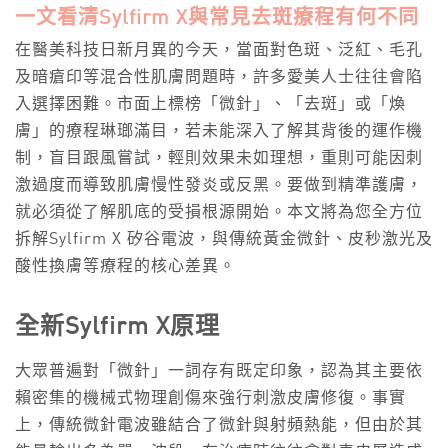
一文看清Sylfirm X與常見去斑療程有何不同
在醫美科技日新月異的今天，當面對色斑、泛紅、毛孔
及暗瘡印等混合性肌膚問題時，許多愛美人士往往會陷
入選擇困難。市面上標榜「微針」、「去斑」或「煥
膚」的療程琳瑯滿目，若未能深入了解其背後的運作機
制，盲目跟風嘗試，輕則效果未如理想，重則可能因刺
激過度而導致肌膚慢性發炎或反黑。要做到精準護膚，
就必須從了解肌底的受損根源開始。本文將為您全方位
拆解Sylfirm X 矽谷電波，與傳統黃金微針、皮秒激光及
酸性換膚等療程的核心差異。
全新
Sylfirm X原理
大眾普遍對「微針」一詞存有既定印象，認為其主要依
賴密集的機械式物理創傷來強行刺激皮膚修復。事實
上，傳統微針電波雖結合了微針與射頻熱能，但由於其