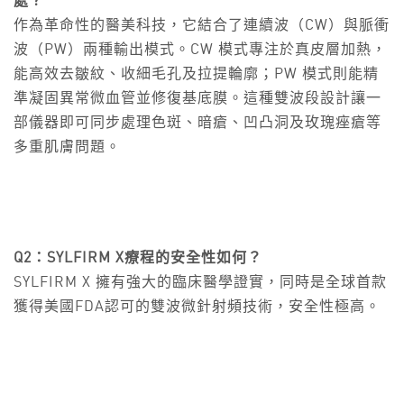
處？
作為革命性的醫美科技，它結合了連續波（CW）與脈衝
波（PW）兩種輸出模式。CW 模式專注於真皮層加熱，
能高效去皺紋、收細毛孔及拉提輪廓；PW 模式則能精
準凝固異常微血管並修復基底膜。這種雙波段設計讓一
部儀器即可同步處理色斑、暗瘡、凹凸洞及玫瑰痤瘡等
多重肌膚問題。
Q2：SYLFIRM X療程的安全性如何？
SYLFIRM X 擁有強大的臨床醫學證實，同時是全球首款
獲得美國FDA認可的雙波微針射頻技術，安全性極高。