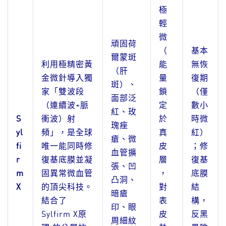
極
輕
微
頑固荷
（
基本
爾蒙斑
利用極精密黃
能
無恢
（肝
金微針導入獨
量
復期
斑）、
家「雙波段
鎖
（僅
面部泛
（連續波+脈
定
數小
紅、玫
S
衝波）射
於
時微
瑰痤
yl
頻」，是全球
真
紅）
瘡、微
fi
唯一能同時修
皮
；修
血管擴
r
復基底膜並凝
層
復基
張、凹
m
固異常微血管
，
底膜
凸洞、
X
的頂尖科技。
對
結
暗瘡
結合了
表
構，
印、眼
Sylfirm X原
皮
反黑
周細紋