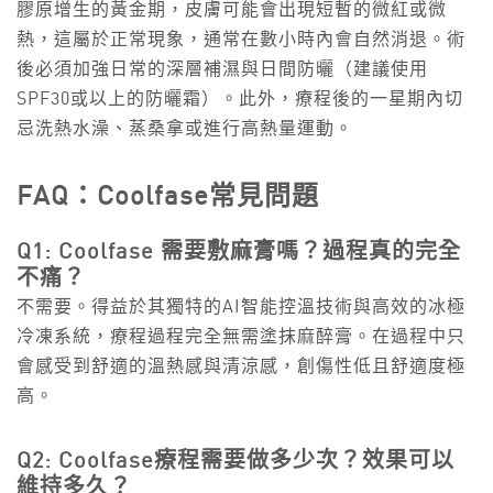
膠原增生的黃金期，皮膚可能會出現短暫的微紅或微
熱，這屬於正常現象，通常在數小時內會自然消退。術
後必須加強日常的深層補濕與日間防曬（建議使用
SPF30或以上的防曬霜）。此外，療程後的一星期內切
忌洗熱水澡、蒸桑拿或進行高熱量運動。
FAQ：Coolfase
常見問題
Q1: Coolfase 需要敷麻膏嗎？過程真的完全
不痛？
不需要。得益於其獨特的AI智能控溫技術與高效的冰極
冷凍系統，療程過程完全無需塗抹麻醉膏。在過程中只
會感受到舒適的溫熱感與清涼感，創傷性低且舒適度極
高。
Q2: Coolfase療程需要做多少次？效果可以
維持多久？