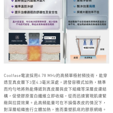
Coolfase電波採用6.78 MHz的高頻單極射頻技術，能穿
透至真皮層下3至4.3毫米深處，誘發容積式加熱，精準
而均勻地將熱能傳遞到真皮層與皮下組織等深層皮膚結
構，促使膠原蛋白纖維立即收縮，從而迅速實現肌膚緊
緻與拉提效果。此高頻能量可在不損傷表皮的情況下，
對深層組織進行立體加熱，進而重塑肌底的膠原網絡。