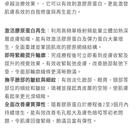
卓越治療效果。，它可以有效刺激膠原蛋白，更能激發
肌膚長效的自我修復與再生能力。
激活膠原蛋白再生
：利用高頻單極射頻能量立體加熱深
層皮膚組織，能有效激活膠原蛋白及彈力蛋白大量增
生，全面重建並鞏固肌底的膠原網絡結構。
即時緊緻提升輪廓
：完成療程後可立即看到皮膚收緊及
提升的視覺效果，有效收緊鬆弛皮膚，改善臉部鬆弛下
垂，令面部輪廓線條更清晰飽滿。
撫平臉部的皺紋與細紋
：有效淡化臉部、眼周、頸部等
部位的細紋和皺紋，填補並撐起真皮層的空隙，使肌膚
看起來更光滑細緻。
全面改善膚質彈性
：隨着膠原蛋白於療程後2至3個月內
持續增生，能有效改善毛孔粗大及膚色暗啞等初老問
題，令肌膚回復緊緻、飽滿且富有彈性。