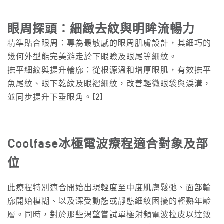
眼周探頭：細緻去紋與明眸流暢力
精準貼合眼周：專為最敏感的眼周肌膚設計，其細巧的
幾何外型能完美游走於下眼瞼及眼尾等細紋。
撫平細紋與提升輪廓：從根源溫和增厚眼肌，有效撫平
魚尾紋、眼下乾紋及眼褶細紋，改善輕微眼袋與淚溝，
並同步提升下垂眼角。
[2]
Coolfase
冰極電波療程適合對象及部
位
此療程特別適合開始出現輕度至中度肌膚鬆弛、面部輪
廓開始模糊、以及深受動態或靜態細紋困擾的輕熟年齡
層。同時，對於那些渴望嘗試單極射頻電波拉皮以達致