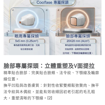
臉部專屬探頭：立體重塑及
V面提拉
精準貼合臉部：完美貼合臉頰、法令紋、下顎線及輪廓
線位置。
撫平凹陷與改善膚質：針對性收緊雙頰鬆弛贅肉、撫平
法令紋與木偶紋，並能有效收細因初老引起的毛孔粗
大，重塑清晰的下顎線。
[2]