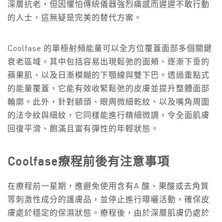
深層抗老，但因懼怕傳統儀器強烈痛感而遲遲不敢行動
的人士，這無疑是完美的替代方案。
Coolfase 的單極射頻能量可以全方位覆蓋面部多個關鍵
衰老區域。其中包括容易出現鬆弛的面頰、逐漸下垂的
蘋果肌、以及日漸模糊的下顎線與雙下巴。透過重點式
的能量覆蓋，它能有效收緊鬆弛的皮膚並提升整體面部
輪廓。此外，針對額頭、眼周微細乾紋、以及嘴角周圍
的法令紋與細紋，它同樣能進行精細微調，令全面肌膚
回復平滑、飽滿且富有彈性的年輕狀態。
Coolfase
療程前後有注意事項
在療程前一星期，應避免使用含有A 酸、果酸或去角質
等刺激性成分的護膚品，並停止進行曝曬活動，確保皮
膚處於穩定的保濕狀態。療程後，由於深層肌膚仍處於