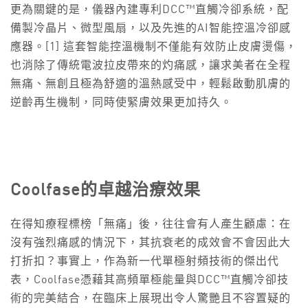
更為關鍵的是，儀器內建專利DCC™直觸冷卻系統，配
備製冷晶片、微型風扇，以及先進的AI智能控溫冷卻感
應器。[1] 這套智能控溫機制不僅能有效防止皮膚燙傷，
也消除了傳統電波拉皮帶來的灼痛感，讓求美者在全程
無痛、無創且極為舒適的溫熱感受中，輕鬆啟動肌膚的
逆齡再生機制，同時使緊膚效果更加持久。
Coolfase
的卓越治療效果
在得知療程標榜「無痛」後，往往會有人產生顧慮：在
沒有強烈痛感的情況下，其抗衰老的成效會不會因此大
打折扣？事實上，作為新一代單極射頻技術的傑出代
表，Coolfase憑藉其高頻單極能量與DCC™直觸冷卻技
術的完美結合，在臨床上展現出令人驚艷且不容置疑的