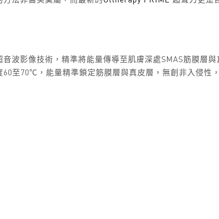
的方法非醫美莫屬，而最新的
Ultherapy PRIME
超聲刀更是
用聚焦智能超音波影像技術，精準將能量傳導至肌膚深處SMAS筋
60至70℃，能量精準鎖定筋膜層與真皮層，無創非入侵性