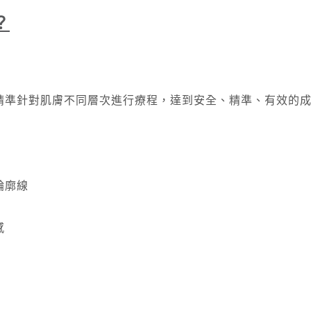
？
頭，可以精準針對肌膚不同層次進行療程，達到安全、精準、有效的
輪廓線
感