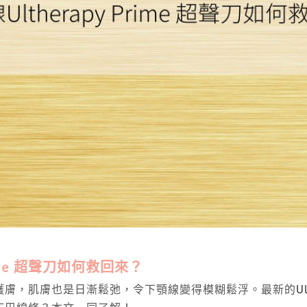
ime 超聲刀如何救回來？
護膚，肌膚也是日漸鬆弛，令下顎線變得模糊鬆浮。最新的
U