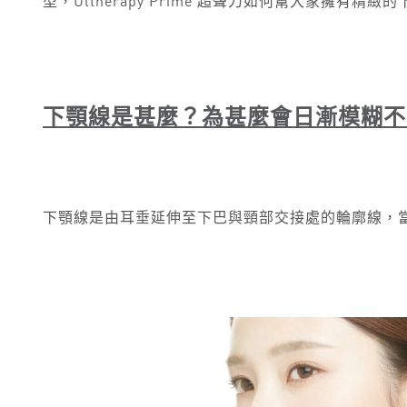
型，Ultherapy Prime 超聲刀如何幫大家擁有
下顎線是甚麼？為甚麼會日漸模糊不
下顎線是由耳垂延伸至下巴與頸部交接處的輪廓線，