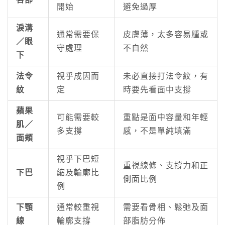
唇部
開始
避免過厚
淚溝
通常需要保
皮膚薄，太多容易腫或
／眼
守處理
不自然
下
法令
視乎成因而
未必直接打法令紋，有
紋
定
時要先看面中支撐
蘋果
可能需要較
重點是面中容量和年輕
肌／
多支撐
感，不是單純填滿
面頰
視乎下巴短
重視線條、支撐力和正
下巴
縮及輪廓比
側面比例
例
下顎
通常較重視
需要看骨相、鬆弛及面
線
輪廓支撐
部脂肪分佈