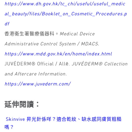
https://www.dh.gov.hk/tc_chi/useful/useful_medic
al_beauty/files/Booklet_on_Cosmetic_Procedures.p
df
香港衞生署醫療儀器科。
Medical Device
Administrative Control System / MDACS.
https://www.mdd.gov.hk/en/home/index.html
JUVÉDERM® Official / Allē.
JUVÉDERM® Collection
and Aftercare Information.
https://www.juvederm.com/
延伸閱讀：
Skinvive 昇光針係咩？適合乾紋、缺水感同膚質粗糙
嗎？