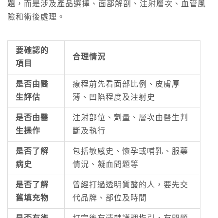
題，而是涉及產品選擇、面部解剖、注射層次、血管風
險和術後處理。
要確認的
合理情況
項目
是否由醫
療程前先看面部比例、皮膚厚
生評估
薄、凹陷程度及注射史
是否由醫
注射部位、劑量、層次由醫生判
生操作
斷及執行
是否了解
包括敏感史、懷孕或哺乳、服藥
病史
情況、凝血問題等
是否了解
曾經打過透明質酸的人，要先交
舊填充物
代品牌、部位及時間