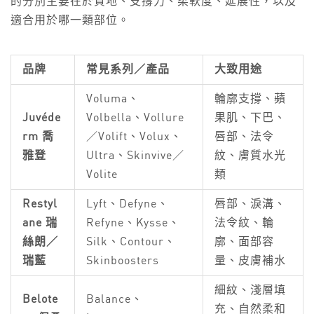
的分別主要在於質地、支撐力、柔軟度、延展性，以及
適合用於哪一類部位。
品牌
常見系列／產品
大致用途
Voluma、
輪廓支撐、蘋
Juvéde
Volbella、Vollure
果肌、下巴、
rm 喬
／Volift、Volux、
唇部、法令
雅登
Ultra、Skinvive／
紋、膚質水光
Volite
類
Restyl
Lyft、Defyne、
唇部、淚溝、
ane 瑞
Refyne、Kysse、
法令紋、輪
絲朗／
Silk、Contour、
廓、面部容
瑞藍
Skinboosters
量、皮膚補水
細紋、淺層填
Belote
Balance、
充、自然柔和