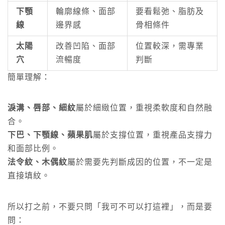
下顎
輪廓線條、面部
要看鬆弛、脂肪及
線
邊界感
骨相條件
太陽
改善凹陷、面部
位置較深，需專業
穴
流暢度
判斷
簡單理解：
淚溝、唇部、細紋
屬於細緻位置，重視柔軟度和自然融
合。
下巴、下顎線、蘋果肌
屬於支撐位置，重視產品支撐力
和面部比例。
法令紋、木偶紋
屬於需要先判斷成因的位置，不一定是
直接填紋。
所以打之前，不要只問「我可不可以打這裡」，而是要
問：