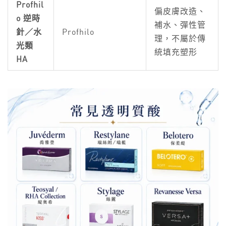
Profhil
偏皮膚改造、
o 逆時
補水、彈性管
針／水
Profhilo
理，不屬於傳
光類
統填充塑形
HA