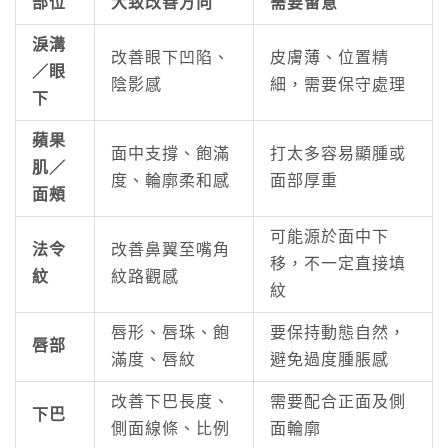
部位
大致改善方向
需要留意
淚溝
改善眼下凹陷、
皮膚薄、位置精
／眼
陰影感
細，需要保守處理
下
蘋果
面中支撐、飽滿
打太多容易顯腫或
肌／
度、輪廓柔和感
面部厚重
面頰
可能源於面中下
法令
改善鼻翼至嘴角
移，不一定直接填
紋
紋路觀感
紋
唇形、唇珠、飽
要保持動態自然，
唇部
滿度、唇紋
避免過度腫脹感
改善下巴長度、
需要配合正面及側
下巴
側面線條、比例
面輪廓