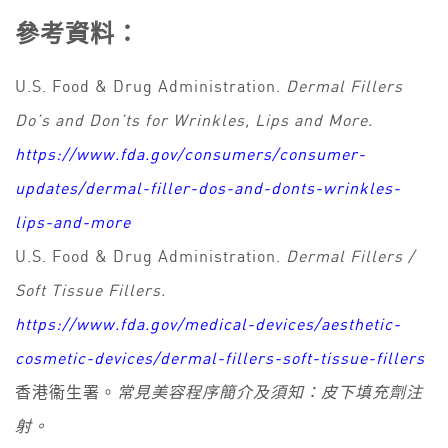
參考資料：
U.S. Food & Drug Administration.
Dermal Fillers
Do’s and Don’ts for Wrinkles, Lips and More.
https://www.fda.gov/consumers/consumer-
updates/dermal-filler-dos-and-donts-wrinkles-
lips-and-more
U.S. Food & Drug Administration.
Dermal Fillers /
Soft Tissue Fillers.
https://www.fda.gov/medical-devices/aesthetic-
cosmetic-devices/dermal-fillers-soft-tissue-fillers
香港衞生署。
常見美容程序簡介及須知：皮下填充劑注
射。