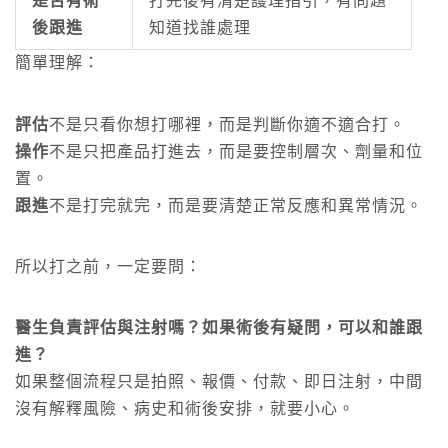
是否有術
打完後有清楚護理指引，有問題
後跟進
知道找誰處理
簡單理解：
評估
不是只看你想打哪裡，而是判斷你適不適合打。
操作
不是只把產品打進去，而是要控制層次、劑量和位
置。
跟進
不是打完就完，而是要清楚正常反應和異常情況。
所以打之前，一定要問：
醫生負責評估與注射嗎？如果術後有疑問，可以和誰跟
進？
如果整個流程只是拍照、報價、付款、即日注射，中間
沒有解釋風險、病史和術後安排，就要小心。