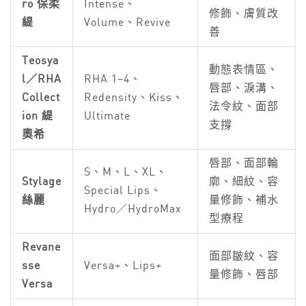
ro 保柔
Intense、
修飾、膚質改
緹
Volume、Revive
善
Teosya
動態表情區、
l／RHA
RHA 1–4、
唇部、淚溝、
Collect
Redensity、Kiss、
法令紋、面部
ion 緹
Ultimate
支撐
奧希
唇部、面部輪
S、M、L、XL、
Stylage
廓、細紋、容
Special Lips、
絲麗
量修飾、補水
Hydro／HydroMax
型療程
Revane
面部皺紋、容
sse
Versa+、Lips+
量修飾、唇部
Versa