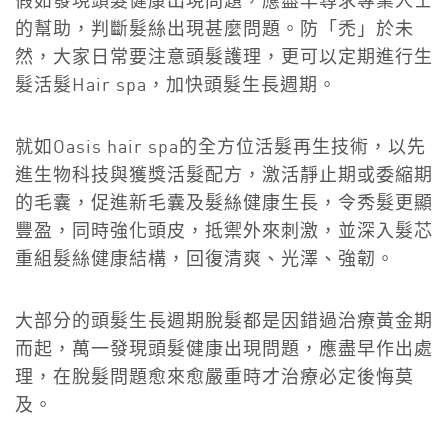
假如發現頭髮健康出現問題，應盡早尋求專業人士
的幫助，判斷髮絲出現甚麼問題。防「禿」於未
然，大家日常要注意頭髮護理，更可以定期進行生
髮活髮Hair spa，加快頭髮生長週期。
就如Oasis hair spa的全方位活髮再生技術，以先
進生物科技與獲獎活髮配方，激活靜止期或委縮期
的毛囊，促進新毛囊及髮絲健康生長，令秀髮更顯
豐盈，同時強化頭皮，抵禦外來刺激，並深入髮芯
重組髮絲健康結構，回復清爽、光澤、強韌。
大部分的頭髮生長週期脫髮都是因錯過治療黃金期
而起，萬一發現頭髮健康出現問題，應盡早作出處
理，在脫髮問題愈來愈嚴重時才治療必定後悔莫
及。