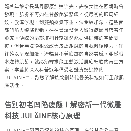
隨着年齡增長與骨膠原加速流失，許多女性在照鏡時會
發現，肌膚不再如往昔般飽滿緊緻。從最初的眼周細
紋、淚溝浮現，到雙頰逐漸下垂、法令紋加深，這些面
部凹陷與線條鬆弛，往往會讓整個人顯得疲憊且帶有年
齡感。傳統的局部填補針劑雖然能提供即時的空間支
撐，但若無法從根源改善皮膚組織的自我修復能力，往
往難以呈現細緻、流暢且不着痕跡的自然美感。要從根
本逆轉肌齡，就必須尋求能主動激活肌底細胞的再生方
案。本篇將深入科普近年備受名媛貴婦追捧的
JULÄINE™，帶您了解這款劃時代醫美科技如何重啟肌
底活性。
告別初老凹陷疲態！解密新一代微雕
科技 JULÄINE核心原理
JULÄINE™膠原貴婦針的核心原理，在於其作為一種