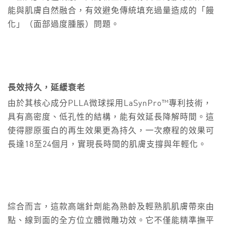
能與肌膚自然融合，有效避免傳統填充過量造成的「饅
化」（面部過度腫脹）問題。
長效持久，延緩衰老
由於其核心成分PLLA微球採用LaSynPro™專利技術，
具有高密度、低孔性的結構，能有效延長降解時間。這
使得膠原蛋白的再生效果更為持久，一次療程的效果可
長達18至24個月，實現長時間的肌膚支撐與年輕化。
綜合而言，這款高端針劑能為熟齡及輕熟肌肌膚帶來由
點、線到面的全方位立體微雕功效。它不僅能精準撫平