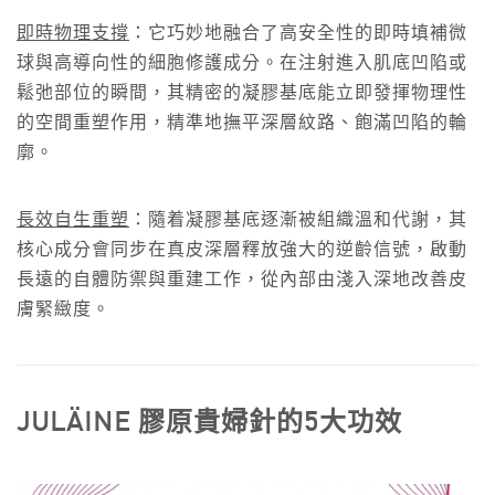
即時物理支撐
：它巧妙地融合了高安全性的即時填補微
球與高導向性的細胞修護成分。在注射進入肌底凹陷或
鬆弛部位的瞬間，其精密的凝膠基底能立即發揮物理性
的空間重塑作用，精準地撫平深層紋路、飽滿凹陷的輪
廓。
長效自生重塑
：隨着凝膠基底逐漸被組織溫和代謝，其
核心成分會同步在真皮深層釋放強大的逆齡信號，啟動
長遠的自體防禦與重建工作，從內部由淺入深地改善皮
膚緊緻度。
JULÄINE 膠原貴婦針的5大功效