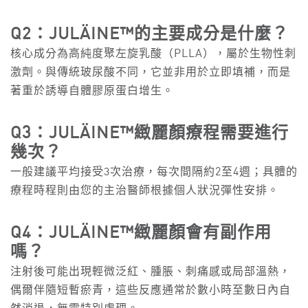
Q2：
JULÄINE™的主要成分是什麼？
核心成分為高純度聚左旋乳酸（PLLA），屬於生物性刺
激劑。與傳統玻尿酸不同，它並非用於立即填補，而是
著重於誘導自體膠原蛋白增生。
Q3：
JULÄINE™緻麗顏療程需要進行
幾次？
一般建議平均接受3次治療，每次間隔約2至4週；具體的
療程時程則由您的主治醫師根據個人狀況彈性安排。
Q4：
JULÄINE™緻麗顏會有副作用
嗎？
注射後可能出現輕微泛紅、腫脹、刺痛感或局部溫熱，
偶爾伴隨短暫瘀青，這些反應通常於數小時至數日內自