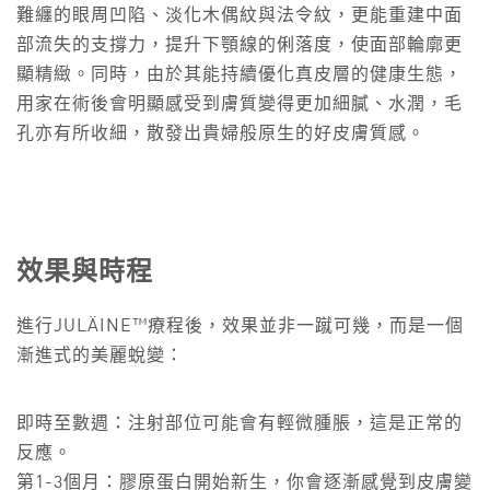
難纏的眼周凹陷、淡化木偶紋與法令紋，更能重建中面
部流失的支撐力，提升下顎線的俐落度，使面部輪廓更
顯精緻。同時，由於其能持續優化真皮層的健康生態，
用家在術後會明顯感受到膚質變得更加細膩、水潤，毛
孔亦有所收細，散發出貴婦般原生的好皮膚質感。
效果與時程
進行JULÄINE™療程後，效果並非一蹴可幾，而是一個
漸進式的美麗蛻變：
即時至數週：注射部位可能會有輕微腫脹，這是正常的
反應。
第1-3個月：膠原蛋白開始新生，你會逐漸感覺到皮膚變