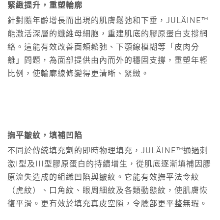
緊緻提升，重塑輪廓
針對隨年齡增長而出現的肌膚鬆弛和下垂，JULÄINE™
能激活深層的纖維母細胞，重建肌底的膠原蛋白支撐網
絡。這能有效改善面頰鬆弛、下顎線模糊等「皮肉分
離」問題，為面部提供由內而外的穩固支撐，重塑年輕
比例，使輪廓線條變得更清晰、緊緻。
撫平皺紋，填補凹陷
不同於傳統填充劑的即時物理填充，JULÄINE™通過刺
激I型及III型膠原蛋白的持續增生，從肌底逐漸填補因膠
原流失造成的組織凹陷與皺紋。它能有效撫平法令紋
（虎紋）、口角紋、眼周細紋及各類動態紋，使肌膚恢
復平滑。更有效於填充真皮空隙，令臉部更平整無瑕。