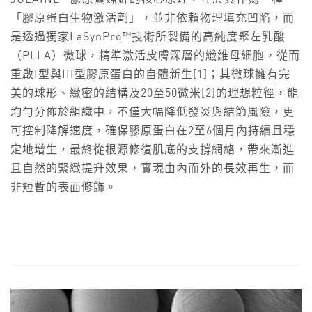
「膠原蛋白生物激活劑」，並非依賴物理填充凹陷，而
是透過獨家LaSynPro™技術所製備的高純度聚左乳酸
（PLLA）微球，精準激活皮膚深層的纖維母細胞，從而
重啟I型與III型膠原蛋白的自體新生[1]；其微球擁有完
美的球形、緻密的結構及20至50微米[2]的理想粒徑，能
均勻分佈於組織中，不僅大幅降低發炎與結節風險，更
可控制降解速度，確保膠原蛋白在2至6個月內持續且穩
定地增生，最終從根源修復肌底的支撐網絡，帶來漸進
且自然的緊緻提升效果，實現由內而外的長效再生，而
非短暫的表面修飾。