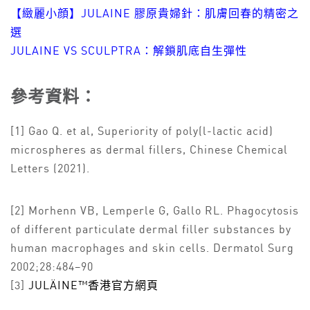
【緻麗小顔】JULAINE 膠原貴婦針：肌膚回春的精密之
選
JULAINE VS SCULPTRA：解鎖肌底自生彈性
參考資料：
[1] Gao Q. et al, Superiority of poly(l-lactic acid)
microspheres as dermal fillers, Chinese Chemical
Letters (2021).
[2] Morhenn VB, Lemperle G, Gallo RL. Phagocytosis
of different particulate dermal filler substances by
human macrophages and skin cells. Dermatol Surg
2002;28:484–90
[3]
JULÄINE™香港官方網頁