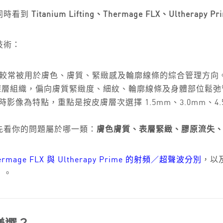
同時看到
Titanium Lifting、Thermage FLX、Ultherapy Pr
技術：
較常被用於膚色、膚質、緊緻感及輪廓線條的綜合管理方向
深層組織，偏向膚質緊緻度、細紋、輪廓線條及身體部位鬆弛
 即時影像為特點，重點是按皮膚層次選擇 1.5mm、3.0mm
先看你的問題屬於哪一類：
膚色膚質、表層緊緻、膠原流失
ermage FLX 與 Ultherapy Prime 的射頻／超聲波分別
，以
」。