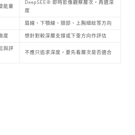
DeepSEE® 即時影像觀察層次，再選深
整能量
度
眉線、下顎線、頸部、上胸細紋等方向
緻度
想針對較深層支撐或下垂方向作評估
位與評
不應只追求深度，要先看層次是否適合