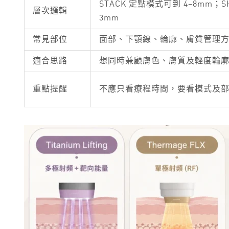
STACK 定點模式可到 4–8mm；S
層次邏輯
3mm
常見部位
面部、下顎線、輪廓、膚質管理
適合思路
想同時兼顧膚色、膚質及輕度輪
重點提醒
不應只看療程時間，要看模式及