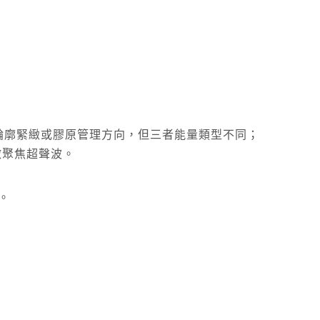
ime 雖然都屬於輪廓緊緻或膠原管理方向，但三者能量類型不同；
則是微聚焦超聲波。
。