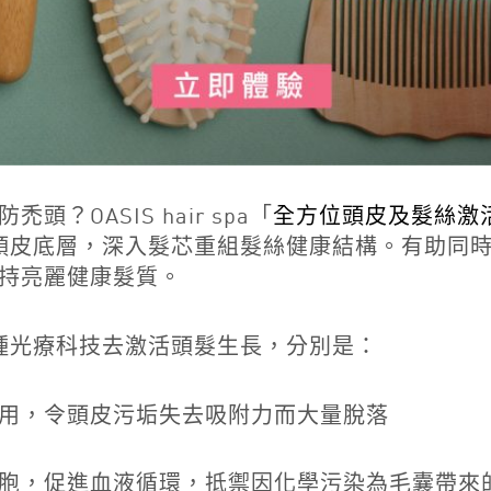
OASIS hair spa「
全方位頭皮及髮絲激
頭皮底層，深入髮芯重組髮絲健康結構。有助同
持亮麗健康髮質。
種光療科技去激活頭髮生長，分別是：
用，令頭皮污垢失去吸附力而大量脫落
胞，促進血液循環，抵禦因化學污染為毛囊帶來