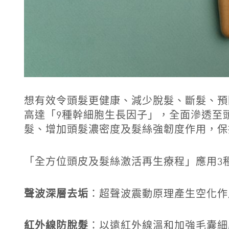
想有效令頭髮更健康、減少脫髮、斷髮、預防禿頭？
高達「9種幹細胞生長因子」，全面滲透至
髮、增加頭髮濃密度及髮絲強韌度作用，保
「全方位頭皮及髮絲激活再生療程」應用3
聲波深層去垢
：超聲波震動原理產生空化作
紅外線防脫髮
：以遠紅外線溫和加強毛囊細