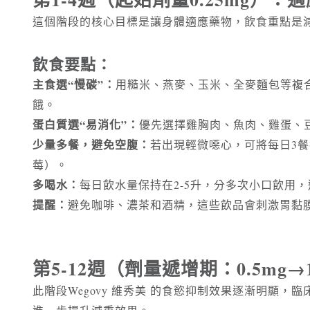
這個階段的核心目標是讓身體適應藥物，飲食重點是
飲食要點：
主食選“慢碳”：
用糙米、燕麥、玉米、全麥麵包等複
餓。
蛋白質選“易消化”：
優先選擇雞胸肉、魚肉、雞蛋、
少量多餐，避免空腹：
若出現輕微噁心，可將每日3餐
莓）。
多喝水：
每日飲水量保持在2-5升，分多次小口飲用
提醒：
避免咖啡、濃茶和酒精，這些飲品會刺激胃黏
第5-12
週
（劑量遞增期：0.5mg
此階段Wegovy 維秀美 的食慾抑制效果逐漸明顯，