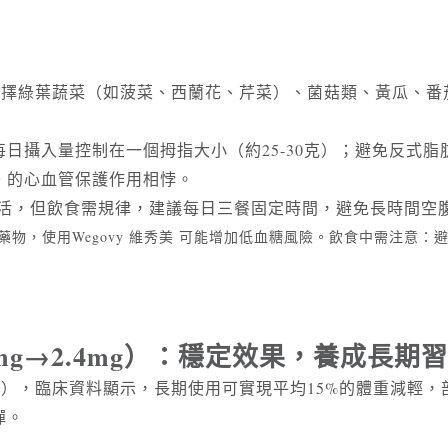
先選擇綠葉蔬菜（如菠菜、西蘭花、芹菜）、菌菇類、黃瓜、
日攝入量控制在一個拇指大小（約25-30克）；避免反式
美 的心血管保護作用相悖。
時間靈活，但飲食需規律，建議每日三餐固定時間，避免長時間空
藥物，使用Wegovy 維秀美 可能增加低血糖風險。飲食中需注意
mg→2.4mg）：穩定效果，養成長期
），臨床資料顯示，長期使用可實現平均15%的體重減輕，部分
彈。