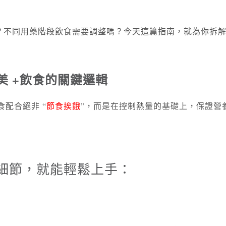
不同用藥階段飲食需要調整嗎？今天這篇指南，就為你拆解We
秀美 +飲食的關鍵邏輯
食配合絕非 “
節食挨餓
”，而是在控制熱量的基礎上，保證營
細節，就能輕鬆上手：