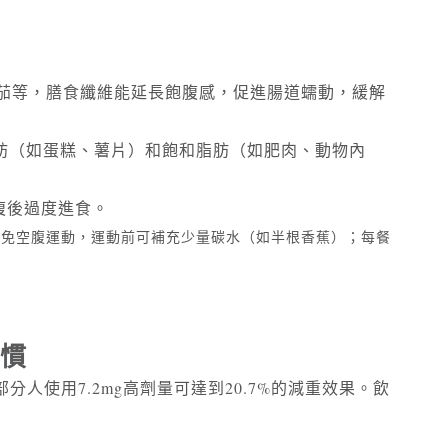
番茄等，膳食纖維能延長飽腹感，促進腸道蠕動，緩解
脂肪（如蛋糕、薯片）和飽和脂肪（如肥肉、動物內
腹後過度進食。
：避免空腹運動，運動前可補充少量碳水（如半根香蕉）；每餐
習慣
人使用7.2mg高劑量可達到20.7%的減重效果。飲