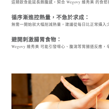
這類飲食能延長飽腹感，契合 Wegovy 維秀美 
循序漸進控熱量，不急於求成：
無需一開始就大幅削減熱量，建議從每日比正常攝入少3
避開刺激腸胃食物：
Wegovy 維秀美 可能引發噁心、腹瀉等胃腸道反