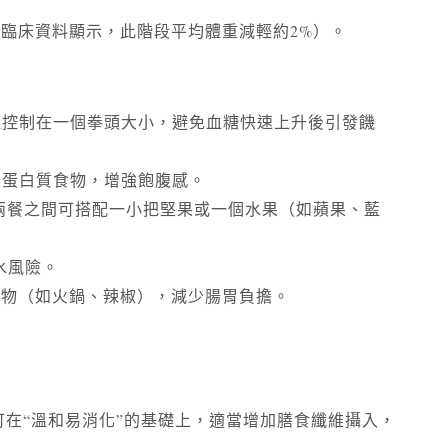
臨床資料顯示，此階段平均體重減輕約2%）。
量控制在一個拳頭大小，避免血糖快速上升後引發饑
的蛋白質食物，增強飽腹感。
；兩餐之間可搭配一小把堅果或一個水果（如蘋果、藍
水風險。
食物（如火鍋、辣椒），減少腸胃負擔。
食可在“溫和易消化”的基礎上，適當增加膳食纖維攝入，