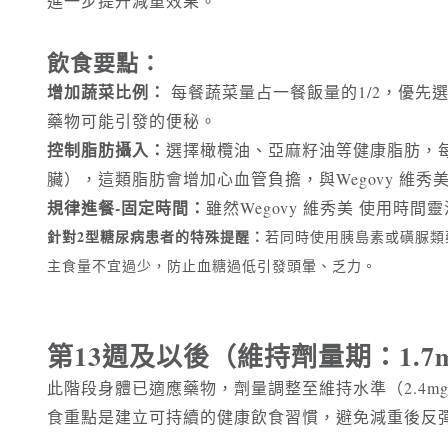
進一步提升減重效果。
飲食要點：
增加蔬菜比例：
每餐蔬菜量占一餐飯量的1/2，優
藥物可能引發的便秘。
控制脂肪攝入：
選擇橄欖油、亞麻籽油等健康脂肪，每
臟），這類脂肪會增加心血管負擔，與Wegovy 維秀
規律進餐-固定時間：
雖然Wegovy 維秀美 使用
針對2型糖尿病患者的特殊提醒：
若同時使用胰島素或磺脲類
主食量不宜過少，防止血糖過低引發頭暈、乏力。
第13
週
及以後（維持劑量期：1.7
此階段身體已適應藥物，劑量調整至維持水準（2.4mg
食重點是建立可持續的健康飲食習慣，避免減重後反