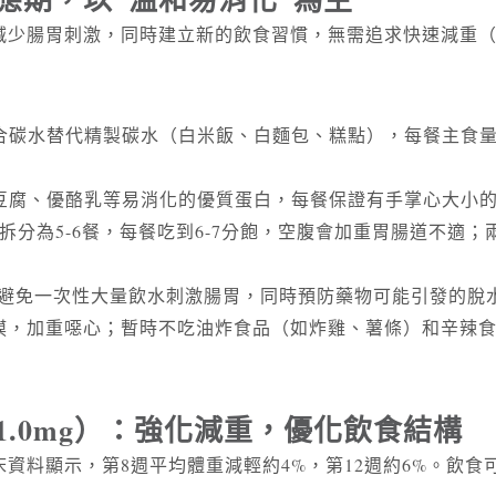
減少腸胃刺激，同時建立新的飲食習慣，無需追求快速減重（
合碳水替代精製碳水（白米飯、白麵包、糕點），每餐主食
豆腐、優酪乳等易消化的優質蛋白，每餐保證有手掌心大小
拆分為5-6餐，每餐吃到6-7分飽，空腹會加重胃腸道不適
，避免一次性大量飲水刺激腸胃，同時預防藥物可能引發的脫
膜，加重噁心；暫時不吃油炸食品（如炸雞、薯條）和辛辣
→1.0mg）：強化減重，優化飲食結構
臨床資料顯示，第8週平均體重減輕約4%，第12週約6%。飲