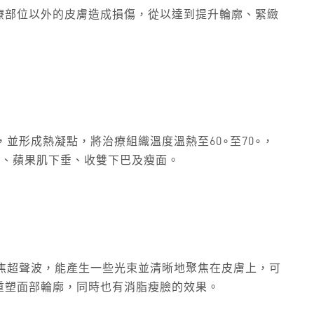
療部位以外的皮膚造成損傷，從以達到提升輪廓、緊緻
膜，並形成熱凝點，將治療組織溫度溫熱至60∘至70∘，
紋、蘋果肌下垂、收雙下巴及瘦面。
是微聚焦超聲波，能產生一些光束並清晰地聚焦在皮膚上，可
重塑面部輪廓，同時也有消脂瘦臉的效果。