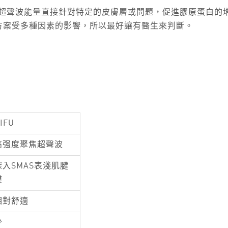
焦超聲波能量直接針對特定的皮膚層或問題，促進膠原蛋白的
的治療方案受多種因素的影響，所以最好讓有醫生來判斷。
IFU
高强度聚焦超聲波
深入SMAS表淺肌腱
膜
相對舒適
少