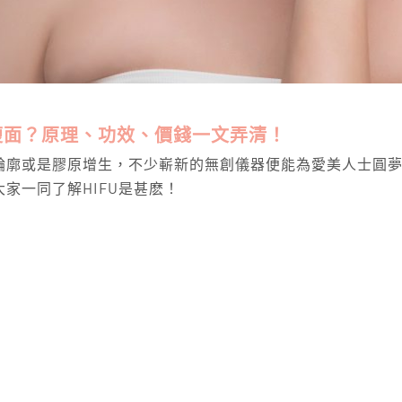
時瘦面？原理、功效、價錢一文弄清！
廓或是膠原增生，不少嶄新的無創儀器便能為愛美人士圓夢，
家一同了解HIFU是甚麽！