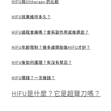
HIFU
與
Ultherapy
的比較
HIFU
效果維持多久？
HIFU
過程會痛嗎？會有副作用或後遺症？
HIFU
年齡限制？幾多歲開始做HIFU
才好？
HIFU
後如何護理？有沒有禁忌？
HIFU
價錢？
一次幾錢？
HIFU
是什麼？它
是超聲刀嗎
？