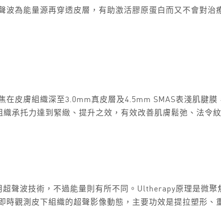
超聲波為能量源再穿透皮層，有助激活膠原蛋白而又不會對治
在皮膚組織深至3.0mm真皮層及4.5mm SMAS表淺肌腱
組織承托力達到緊緻、提升之效，有效改善肌膚鬆弛、法令
同樣應用超聲波技術，不過能量則有所不同。Ultherapy原理
幕即時觀測皮下組織的超聲影像動態，主要功效是提拉塑形、