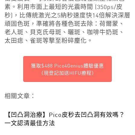
素。利用市面上最短的光震時間 (350ps/皮
秒)，比傳統激光之5納秒速度快14倍解決深層
頑固色斑，準確將各種色斑去除：荷爾蒙、
老人斑、貝克氏母斑、曬斑、咖啡牛奶斑、
太田痣、雀斑等撃至粉碎麈化。
獲取$488 Pico4Genius體驗優惠
（現登記加送HIFU療程）
相關文章：
【凹凸洞治療】Pico皮秒去凹凸洞有效嗎？
一文認清最佳方法