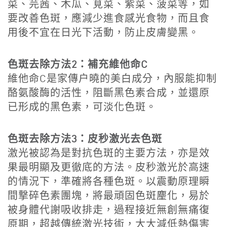
菜、芫茜、木瓜、莧菜、紫菜、菠菜等，如
要改善色斑，應減少進食感光食物，而且食
用後不宜在日光下活動，防止皮膚變黑。
色斑去除方法2：補充維他命C
維他命C是家傳户曉的美白成分，內服能抑制
酪氨酸酶的活性，阻斷黑色素合成，並還原
已形成的黑色素，可淡化色斑。
色斑去除方法3：皮秒激光去色斑
激光被認為是對抗色斑的主要方法，亦是效
果最明顯及更徹底的方法。皮秒激光於高速
的情況下，準確將各種色斑。以震動原理瞬
間撃碎色素團塊，將最頑固色斑麈化，易於
被身體代謝吸收排走，過程接近無創無痛復
原期，超越傳統激光技術，大大減低熱傷害