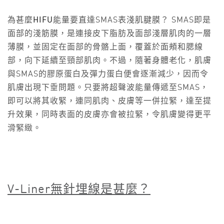
為甚麼
HIFU
能量要直達SMAS表淺肌腱膜？ SMAS即是
面部的淺筋膜，是連接皮下脂肪及面部淺層肌肉的一層
薄膜，並固定在面部的骨骼上面，覆蓋於面頰和腮線
部，向下延續至頸部肌肉。不過，隨著身體老化，肌膚
與SMAS的膠原蛋白及彈力蛋白便會逐漸減少，因而令
肌膚出現下垂問題。只要將超聲波能量傳遞至SMAS，
即可以將其收緊，連同肌肉、皮膚等一併拉緊，達至提
升效果，同時表面的皮膚亦會被拉緊，令肌膚變得更平
滑緊緻。
V-Liner
無針埋線是甚麼？