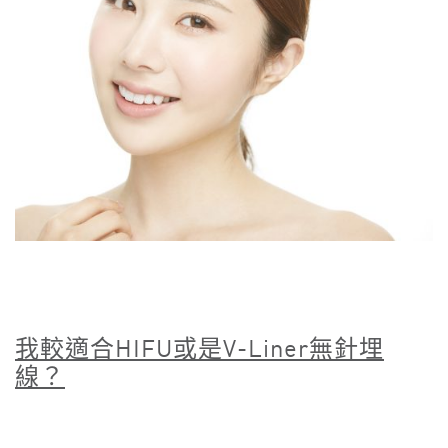
我較適合
HIFU
或是
V-Liner
無針埋
線？