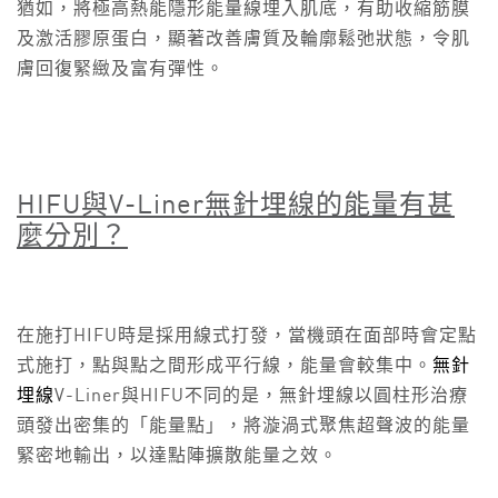
猶如，將極高熱能隱形能量線埋入肌底，有助收縮筋膜
及激活膠原蛋白，顯著改善膚質及輪廓鬆弛狀態，令肌
膚回復緊緻及富有彈性。
HIFU
與
V-Liner
無針埋線
的能量有甚
麼分別？
在施打HIFU時是採用線式打發，當機頭在面部時會定點
式施打，點與點之間形成平行線，能量會較集中。
無針
埋線
V-Liner與HIFU不同的是，無針埋線以圓柱形治療
頭發出密集的「能量點」，將漩渦式聚焦超聲波的能量
緊密地輸出，以達點陣擴散能量之效。