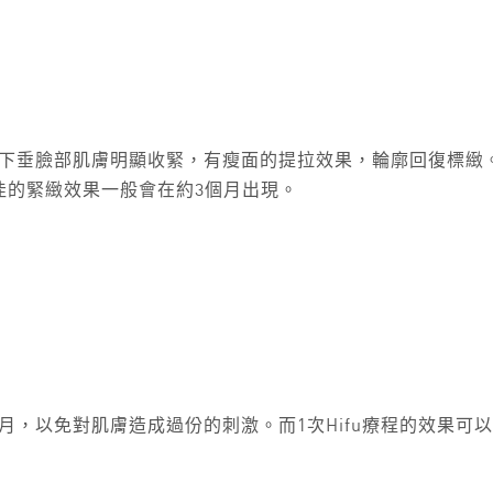
見下垂臉部肌膚明顯收緊，有瘦面的提拉效果，輪廓回復標緻。
佳的緊緻效果一般會在約3個月出現。
個月，以免對肌膚造成過份的刺激。而1次Hifu療程的效果可