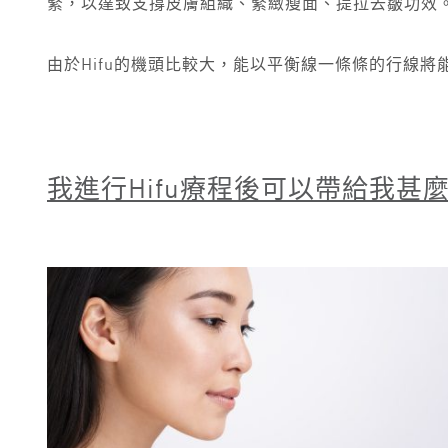
緊，以達致支撐皮膚組織、緊緻瘦面、提拉去皺功效
由於Hifu的機頭比較大，能以平衡線一條條的行線
我進行
Hifu
療程後可以帶給我甚