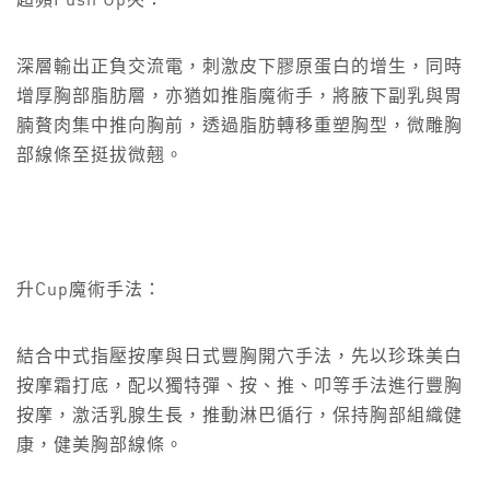
超頻Push Up夾：
深層輸出正負交流電，刺激皮下膠原蛋白的增生，同時
增厚胸部脂肪層，亦猶如推脂魔術手，將腋下副乳與胃
腩贅肉集中推向胸前，透過脂肪轉移重塑胸型，微雕胸
部線條至挺拔微翹。
升Cup魔術手法：
結合中式指壓按摩與日式豐胸開穴手法，先以珍珠美白
按摩霜打底，配以獨特彈、按、推、叩等手法進行豐胸
按摩，激活乳腺生長，推動淋巴循行，保持胸部組織健
康，健美胸部線條。