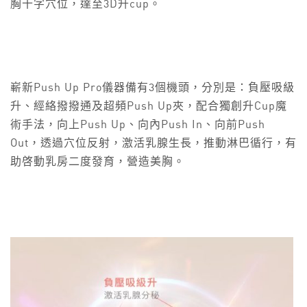
胸十字穴位，達至3D升cup。
嶄新Push Up Pro儀器備有3個機頭，分別是：負壓吸級
升、經絡撥撥通及超頻Push Up夾，配合獨創升Cup魔
術手法，向上Push Up、向內Push In、向前Push
Out，透過穴位反射，激活乳腺生長，推動淋巴循行，有
助啓動乳房二度發育，營造美胸。