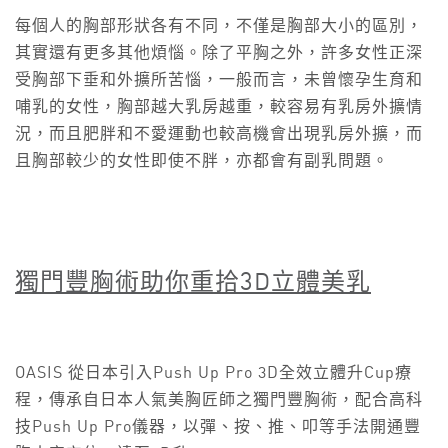
每個人的胸部形狀各有不同，不僅是胸部大小的區別，
其實還有更多其他煩惱。除了平胸之外，許多女性正深
受胸部下垂和外擴所苦惱，一般而言，未曾懷孕生育和
哺乳的女性，胸部越大乳房越重，較容易有乳房外擴情
況，而且肥胖和不愛運動也較高機會出現乳房外擴，而
且胸部較少的女性即使不胖，亦都會有副乳問題。
獨門豐胸術助你重拾3D
立體美乳
OASIS 從日本引入Push Up Pro 3D全效立體升Cup療
程，傳承自日本人氣美胸匠師之獨門豐胸術，配合高科
技Push Up Pro儀器，以彈、按、推、叩等手法開通豐