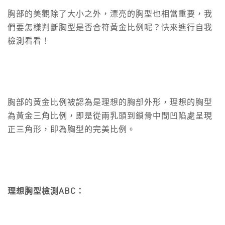
胸部的美觀除了大小之外，漂亮的胸型也相當重要，我
們要怎樣判斷胸型是否合符黃金比例呢？快來進行自我
檢測看看！
胸部的黃金比例被認為是理想的胸部外形，理想的胸型
為黃金三角比例，即是從兩乳頭到鎖骨中間凹陷處呈現
正三角形，即為胸型的完美比例。
理想胸型檢測ABC：