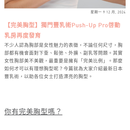
星期一 9 12 月, 2024
【完美胸型】獨門豐乳術Push-Up Pro啓動
乳房再度發育
不少人認為胸部是女性魅力的表徵，不論任何尺寸，胸
部都有機會面對下垂、鬆弛、外擴、副乳等問題。其實
女性胸部美不美觀，最重要是擁有「完美比例」。那麼
如何才可以有理想胸型呢？今篇就為大家介紹最新日本
豐乳術，以助各位女士打造漂亮的胸型。
你有完美胸型嗎？