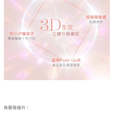
負壓吸級升：