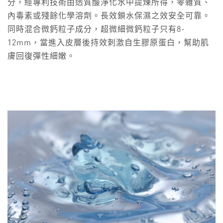
分，經專利技術由透質酸淨化水中提煉所得，零雜質、
內毒素或殘餘化學溶劑。長效鎖水保濕之效安全可靠。
同時混合微鈣粒子成分，超微細微鈣粒子只有8-
12mm，當進入皮層後持效刺激自生膠原蛋白，幫助肌
膚回復彈性細嫩。