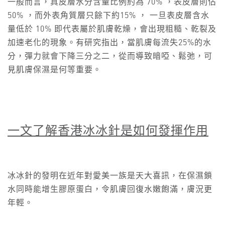
一般而言，真皮層水分含量比例約為 70% ，表皮層則佔
50% ，而外表角質層只餘下約15% ， 一旦表皮層含水
量低於 10% 即代表屬於肌膚乾燥，會出現粗糙、乾裂及
加速老化的現象。有研究指出，當肌膚每流失25%的水
分，彈力就會下降三分之二，從而導致暗啞、鬆弛，可
見肌膚保濕是何等重要。
一文了解香港冰冰針是如何發揮作用
冰冰針的發明在近年對愛美一族是天大喜訊，在保濕鎖
水同時能增生膠原蛋白，令肌膚回復水嫩飽滿，膚況更
年輕。