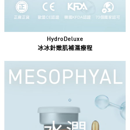
HydroDeluxe
冰冰針‎嫩肌補濕療程