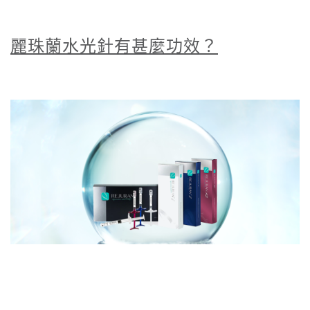
麗珠蘭
水光針有甚麼功效？