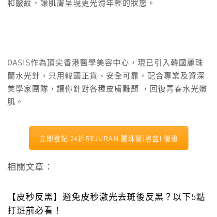
和皺紋，讓肌膚呈現更光滑年輕的狀態。
OASIS作為頂尖香港醫學美容中心，現已引入韓國麗珠
蘭水光針，只用韓國正貨、安全可靠，配合專業及資深
美學家團隊，讓你針對各種皮膚難題 ，回復青春水光嫩
肌。
立即登記 24折REJURAN 麗珠蘭(黑盒) 優惠
相關文章：
【皮秒反黑】避免皮秒激光去斑後反黑？以下5點
打班前必看！